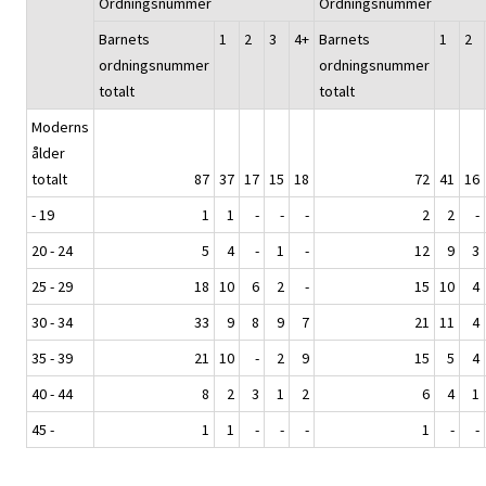
Ordningsnummer
Ordningsnummer
Barnets
1
2
3
4+
Barnets
1
2
ordningsnummer
ordningsnummer
totalt
totalt
Moderns
ålder
totalt
87
37
17
15
18
72
41
16
- 19
1
1
-
-
-
2
2
-
20 - 24
5
4
-
1
-
12
9
3
25 - 29
18
10
6
2
-
15
10
4
30 - 34
33
9
8
9
7
21
11
4
35 - 39
21
10
-
2
9
15
5
4
40 - 44
8
2
3
1
2
6
4
1
45 -
1
1
-
-
-
1
-
-