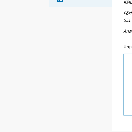
Käll
Förf
551
Ansv
Upp