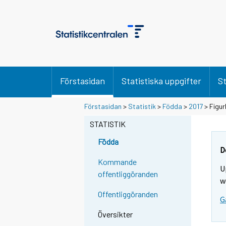
Förstasidan
Statistiska uppgifter
St
Förstasidan
>
Statistik
>
Födda
>
2017
> Figur
STATISTIK
Födda
D
Kommande
U
offentliggöranden
w
Offentliggöranden
G
Översikter