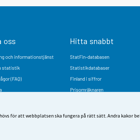
a oss
Hitta snabbt
ng och informationstjänst
StatFin-databasen
 statistik
Statistikdatabaser
rågor (FAQ)
Finland i siffror
a
Prisomräknaren
Kommande publiceringar
Undersökningsmaterial
övs för att webbplatsen ska fungera på rätt sätt. Andra kakor behö
Användarvillkor
Dataskydd
Tillgänglighet
Information om