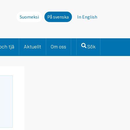
Suomeksi
På svenska
In English
och tjä
Aktuellt
Om oss
Sök