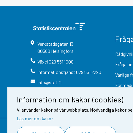
Fråg
Verkstadsgatan
13
00580
Helsingfors
Rådgivni
Växel
029 551 1000
Fråga om
Informationstjänst
029 551 2220
Vanliga f
info@stat.fi
För medi
Information om kakor (cookies)
Vi använder kakor på vår webbplats. Nödvändiga kakor beh
Läs mer om kakor.
Kontaktinformation
Respons