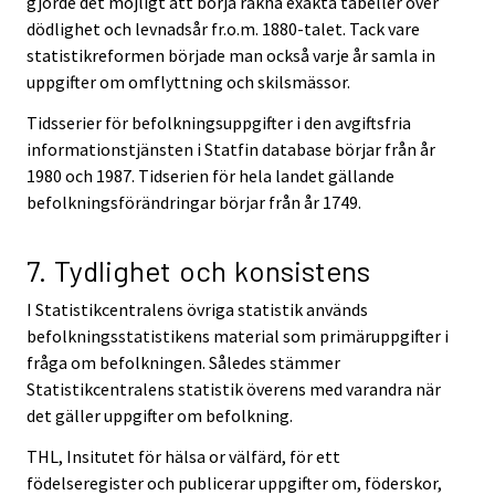
gjorde det möjligt att börja räkna exakta tabeller över
dödlighet och levnadsår fr.o.m. 1880-talet. Tack vare
statistikreformen började man också varje år samla in
uppgifter om omflyttning och skilsmässor.
Tidsserier för befolkningsuppgifter i den avgiftsfria
informationstjänsten i Statfin database börjar från år
1980 och 1987. Tidserien för hela landet gällande
befolkningsförändringar börjar från år 1749.
7. Tydlighet och konsistens
I Statistikcentralens övriga statistik används
befolkningsstatistikens material som primäruppgifter i
fråga om befolkningen. Således stämmer
Statistikcentralens statistik överens med varandra när
det gäller uppgifter om befolkning.
THL, Insitutet för hälsa or välfärd, för ett
födelseregister och publicerar uppgifter om, föderskor,