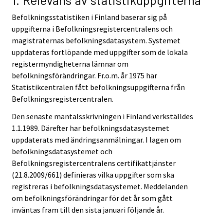
i
i
i
i
Befolkningsstatistiken i Finland baserar sig på
c
c
c
c
uppgifterna i Befolkningsregistercentralens och
e
e
e
e
magistraternas befolkningsdatasystem. Systemet
.
.
.
.
uppdateras fortlöpande med uppgifter som de lokala
registermyndigheterna lämnar om
befolkningsförändringar. Fr.o.m. år 1975 har
Statistikcentralen fått befolkningsuppgifterna från
Befolkningsregistercentralen.
Den senaste mantalsskrivningen i Finland verkställdes
1.1.1989. Därefter har befolkningsdatasystemet
uppdaterats med ändringsanmälningar. I lagen om
befolkningsdatasystemet och
Befolkningsregistercentralens certifikattjänster
(21.8.2009/661) definieras vilka uppgifter som ska
registreras i befolkningsdatasystemet. Meddelanden
om befolkningsförändringar för det år som gått
inväntas fram till den sista januari följande år.