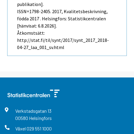
publikation].
ISSN=1798-2405. 2017, Kvalitetsbeskrivning,
födda 2017 . Helsingfors: Statistikcentralen
[hänvisat: 6.8.2026].
Åtkomstsätt:
http://stat.fi/til/synt/2017/synt_2017_2018-
04-27_laa_001_sv.html
Verkstadsgatan
13
00580
Helsingfors
Växel
029 551 1000