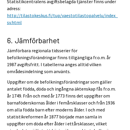
Statistikcentralens avgiftsbelagda tjänster finns under
adress:
http://tilastokeskus.fi/tup/vaestotilastopalvelu/index_
sv.html
6. Jämförbarhet
Jämförbara regionala tidsserier för
befolkningsförändringar finns tillgängliga fr.o.m. år
1987 avgiftsfritt. I tabellerna anges alltid vilken
områdesindelning som använts.
Uppgifter om de befolkningsförändringar som gäller
antalet födda, döda och ingångna äktenskap fås fr.o.m.
år 1749. Från och med år 1773 finns det uppgifter om
barnaföderskornas ålder i femårsklasser och från 1936
om alla födda barn efter moderns ålder. I och med
statistikreformen år 1877 började man samla in
uppgifter om döda efter ålder i ettårsklasser, vilket