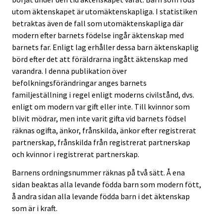
utom äktenskapet är utomäktenskapliga. I statistiken
betraktas även de fall som utomäktenskapliga där
modern efter barnets födelse ingår äktenskap med
barnets far. Enligt lag erhåller dessa barn äktenskaplig
börd efter det att föräldrarna ingått äktenskap med
varandra. I denna publikation över
befolkningsförändringar anges barnets
familjeställning i regel enligt moderns civilstånd, dvs.
enligt om modern var gift eller inte. Till kvinnor som
blivit mödrar, men inte varit gifta vid barnets födsel
räknas ogifta, änkor, frånskilda, änkor efter registrerat
partnerskap, frånskilda från registrerat partnerskap
och kvinnor i registrerat partnerskap.
Barnens ordningsnummer räknas på två sätt. Å ena
sidan beaktas alla levande födda barn som modern fött,
å andra sidan alla levande födda barn i det äktenskap
som är i kraft.