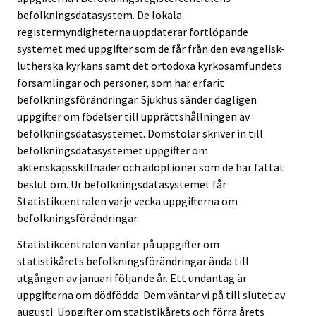
befolkningsdatasystem. De lokala
registermyndigheterna uppdaterar fortlöpande
systemet med uppgifter som de får från den evangelisk-
lutherska kyrkans samt det ortodoxa kyrkosamfundets
församlingar och personer, som har erfarit
befolkningsförändringar. Sjukhus sänder dagligen
uppgifter om födelser till upprättshållningen av
befolkningsdatasystemet. Domstolar skriver in till
befolkningsdatasystemet uppgifter om
äktenskapsskillnader och adoptioner som de har fattat
beslut om. Ur befolkningsdatasystemet får
Statistikcentralen varje vecka uppgifterna om
befolkningsförändringar.
Statistikcentralen väntar på uppgifter om
statistikårets befolkningsförändringar ända till
utgången av januari följande år. Ett undantag är
uppgifterna om dödfödda. Dem väntar vi på till slutet av
augusti. Uppgifter om statistikårets och förra årets