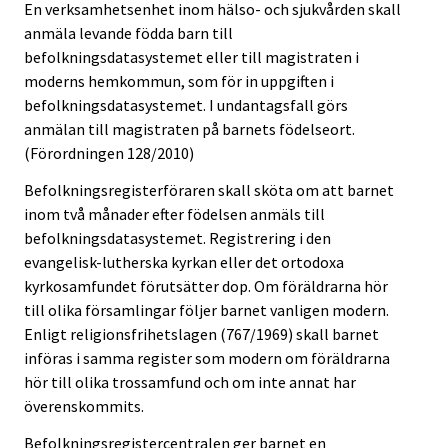
En verksamhetsenhet inom hälso- och sjukvården skall
anmäla levande födda barn till
befolkningsdatasystemet eller till magistraten i
moderns hemkommun, som för in uppgiften i
befolkningsdatasystemet. I undantagsfall görs
anmälan till magistraten på barnets födelseort.
(Förordningen 128/2010)
Befolkningsregisterföraren skall sköta om att barnet
inom två månader efter födelsen anmäls till
befolkningsdatasystemet. Registrering i den
evangelisk-lutherska kyrkan eller det ortodoxa
kyrkosamfundet förutsätter dop. Om föräldrarna hör
till olika församlingar följer barnet vanligen modern.
Enligt religionsfrihetslagen (767/1969) skall barnet
införas i samma register som modern om föräldrarna
hör till olika trossamfund och om inte annat har
överenskommits.
Befolkningsregistercentralen ger barnet en