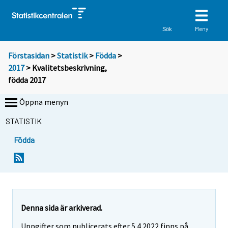
Meny
Sök
Förstasidan
>
Statistik
>
Födda
>
2017
> Kvalitetsbeskrivning,
födda 2017
Öppna menyn
STATISTIK
Födda
Y
Y
Y
Y
o
o
o
o
u
u
u
u
a
a
a
a
r
r
r
r
Denna sida är arkiverad.
e
e
e
e
Uppgifter som publicerats efter 5.4.2022 finns på