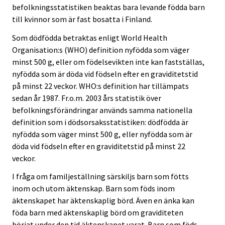
befolkningsstatistiken beaktas bara levande födda barn
till kvinnor som är fast bosatta i Finland.
Som dödfödda betraktas enligt World Health
Organisation:s (WHO) definition nyfödda som väger
minst 500 g, eller om födelsevikten inte kan fastställas,
nyfödda som är döda vid födseln efter en graviditetstid
på minst 22 veckor. WHO:s definition har tillämpats
sedan år 1987. Fr.o.m. 2003 års statistik över
befolkningsförändringar används samma nationella
definition som i dödsorsaksstatistiken: dödfödda är
nyfödda som väger minst 500 g, eller nyfödda som är
döda vid födseln efter en graviditetstid på minst 22
veckor.
I fråga om familjeställning särskiljs barn som fötts
inom och utom äktenskap. Barn som föds inom
äktenskapet har äktenskaplig börd. Även en änka kan
föda barn med äktenskaplig börd om graviditeten
börjat under den tid äktenskapet varat. Barn som föds