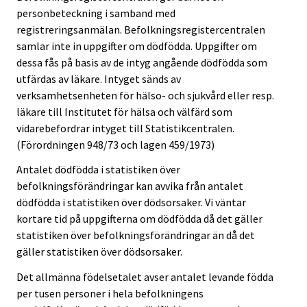
personbeteckning i samband med
registreringsanmälan. Befolkningsregistercentralen
samlar inte in uppgifter om dödfödda. Uppgifter om
dessa fås på basis av de intyg angående dödfödda som
utfärdas av läkare. Intyget sänds av
verksamhetsenheten för hälso- och sjukvård eller resp.
läkare till Institutet för hälsa och välfärd som
vidarebefordrar intyget till Statistikcentralen.
(Förordningen 948/73 och lagen 459/1973)
Antalet dödfödda i statistiken över
befolkningsförändringar kan avvika från antalet
dödfödda i statistiken över dödsorsaker. Vi väntar
kortare tid på uppgifterna om dödfödda då det gäller
statistiken över befolkningsförändringar än då det
gäller statistiken över dödsorsaker.
Det allmänna födelsetalet avser antalet levande födda
per tusen personer i hela befolkningens