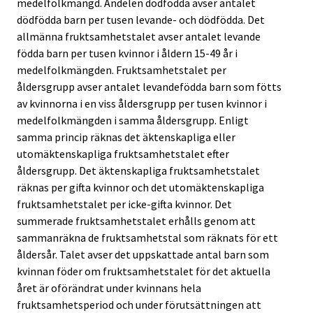
medelfolkmängd. Andelen dödfödda avser antalet
dödfödda barn per tusen levande- och dödfödda. Det
allmänna fruktsamhetstalet avser antalet levande
födda barn per tusen kvinnor i åldern 15-49 år i
medelfolkmängden. Fruktsamhetstalet per
åldersgrupp avser antalet levandefödda barn som fötts
av kvinnorna i en viss åldersgrupp per tusen kvinnor i
medelfolkmängden i samma åldersgrupp. Enligt
samma princip räknas det äktenskapliga eller
utomäktenskapliga fruktsamhetstalet efter
åldersgrupp. Det äktenskapliga fruktsamhetstalet
räknas per gifta kvinnor och det utomäktenskapliga
fruktsamhetstalet per icke-gifta kvinnor. Det
summerade fruktsamhetstalet erhålls genom att
sammanräkna de fruktsamhetstal som räknats för ett
åldersår. Talet avser det uppskattade antal barn som
kvinnan föder om fruktsamhetstalet för det aktuella
året är oförändrat under kvinnans hela
fruktsamhetsperiod och under förutsättningen att