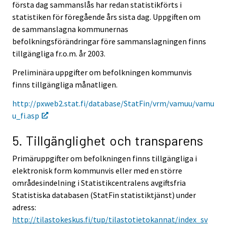
första dag sammanslås har redan statistikförts i
statistiken för föregående års sista dag. Uppgiften om
de sammanslagna kommunernas
befolkningsförändringar före sammanslagningen finns
tillgängliga fr.o.m. år 2003.
Preliminära uppgifter om befolkningen kommunvis
finns tillgängliga månatligen.
http://pxweb2.stat.fi/database/StatFin/vrm/vamuu/vamu
u_fi.asp
5. Tillgänglighet och transparens
Primäruppgifter om befolkningen finns tillgängliga i
elektronisk form kommunvis eller med en större
områdesindelning i Statistikcentralens avgiftsfria
Statistiska databasen (StatFin statistiktjänst) under
adress:
http://tilastokeskus.fi/tup/tilastotietokannat/index_sv