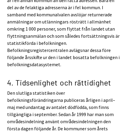
är i en annan kommun än den rätta adressen. Bara en
del av de felaktiga adresserna är i fel kommun. I
samband med kommunalvalen avslöjar returnerade
anmälningar om utlänningars rösträtt i allmänhet
omkring 1 000 personer, som flyttat från landet utan
flyttningsanmälan och som således fortsättningsvis är
statistikförda i befolkningen.
Befolkningsregistercentralen avlägsnar dessa före
följande årsskifte ur den i landet bosatta befolkningen i
befolkningsdatasystemet.
4. Tidsenlighet och rättidighet
Den slutliga statistiken över
befolkningsförändringarna publiceras årligen i april–
maj med undantag av antalet dödfödda, som finns
tillgängliga i september. Sedan år 1999 har man som
områdesindelning använt områdesindelningen den
första dagen följande år. De kommuner som årets