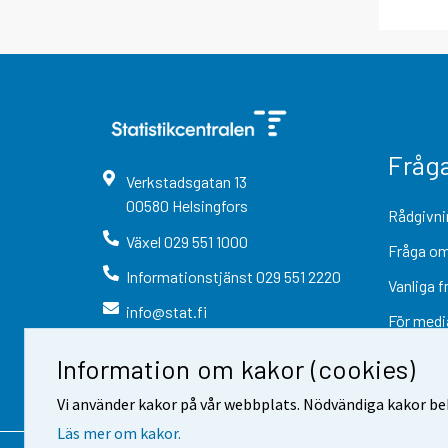
Fråg
Verkstadsgatan
13
00580
Helsingfors
Rådgivni
Växel
029 551 1000
Fråga om
Informationstjänst
029 551 2220
Vanliga f
info@stat.fi
För medi
Information om kakor (cookies)
Vi använder kakor på vår webbplats. Nödvändiga kakor beh
Läs mer om kakor.