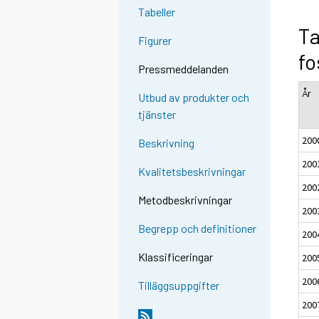
Tabeller
Ta
Figurer
fo
Pressmeddelanden
År
Utbud av produkter och
tjänster
200
Beskrivning
200
Kvalitetsbeskrivningar
200
Metodbeskrivningar
200
Begrepp och definitioner
200
Klassificeringar
200
200
Tilläggsuppgifter
200