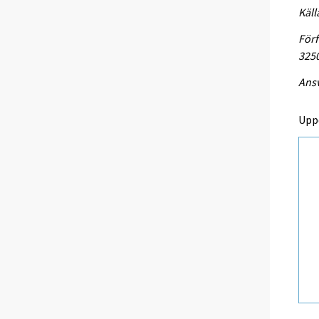
Käll
Förf
325
Ansv
Upp