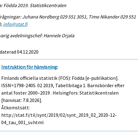
a: Födda 2019. Statistikcentralen
rågningar: Juhana Nordberg 029 551 3051, Timo Nikander 029 551
0,
info@stat.fi
arig avdelningschef: Hannele Orjala
daterad 04.12.2020
Instruktion för hänvisning
:
Finlands officiella statistik (FOS): Födda [e-publikation].
ISSN=1798-2405.
02
2019, Tabellbilaga 1. Barnsbörder efter
antal foster 2000–2019 . Helsingfors: Statistikcentralen
[hänvisat: 7.8.2026].
Åtkomstsätt:
http://stat.fi/til/synt/2019/02/synt_2019_02_2020-12-
04_tau_001_sv.html