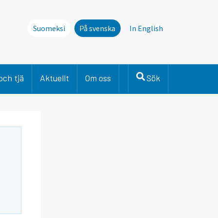
Suomeksi
På svenska
In English
och tjä
Aktuellt
Om oss
Sök