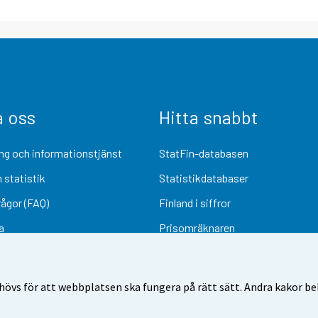
a oss
Hitta snabbt
ng och informationstjänst
StatFin-databasen
 statistik
Statistikdatabaser
rågor (FAQ)
Finland i siffror
a
Prisomräknaren
Kommande publiceringar
Undersökningsmaterial
övs för att webbplatsen ska fungera på rätt sätt. Andra kakor behö