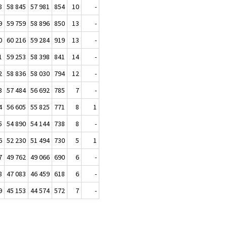
8
58 845
57 981
854
10
-
9
59 759
58 896
850
13
-
0
60 216
59 284
919
13
-
1
59 253
58 398
841
14
-
2
58 836
58 030
794
12
-
3
57 484
56 692
785
7
-
4
56 605
55 825
771
8
1
5
54 890
54 144
738
8
-
6
52 230
51 494
730
5
1
7
49 762
49 066
690
6
-
8
47 083
46 459
618
6
-
9
45 153
44 574
572
7
-