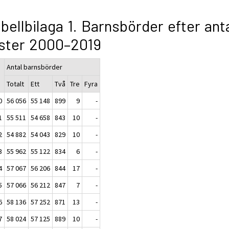
bellbilaga 1. Barnsbörder efter ant
ster 2000–2019
Antal barnsbörder
Totalt
Ett
Två
Tre
Fyra
0
56 056
55 148
899
9
-
1
55 511
54 658
843
10
-
2
54 882
54 043
829
10
-
3
55 962
55 122
834
6
-
4
57 067
56 206
844
17
-
5
57 066
56 212
847
7
-
6
58 136
57 252
871
13
-
7
58 024
57 125
889
10
-