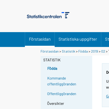
Förstasidan
Statistiska uppgifter
St
Förstasidan
>
Statistik
>
Födda
>
2019
>
02
> 
STATISTIK
Födda
D
Kommande
U
offentliggöranden
w
Offentliggöranden
G
Översikter