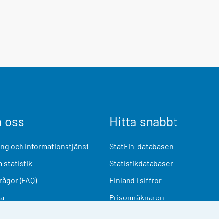
a oss
Hitta snabbt
ng och informationstjänst
StatFin-databasen
 statistik
Statistikdatabaser
frågor (FAQ)
Finland i siffror
ia
Prisomräknaren
Kommande publiceringar