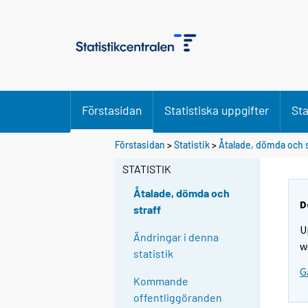
Förstasidan
Statistiska uppgifter
Sta
Förstasidan
>
Statistik
>
Åtalade, dömda och 
STATISTIK
Åtalade, dömda och
D
straff
U
Ändringar i denna
w
statistik
G
Kommande
offentliggöranden