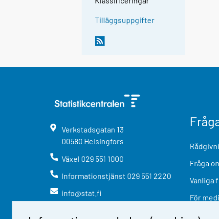
Klassificeringar
Tilläggsuppgifter
Fråg
Verkstadsgatan
13
00580
Helsingfors
Rådgivni
Växel
029 551 1000
Fråga om
Informationstjänst
029 551 2220
Vanliga 
info@stat.fi
För med