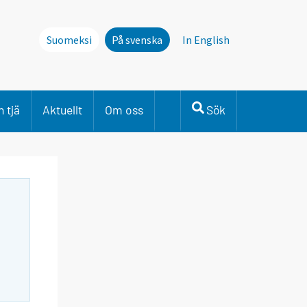
Suomeksi
På svenska
In English
 tjä
Aktuellt
Om oss
Sök