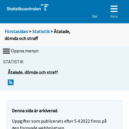
Meny
Sök
Förstasidan
>
Statistik
> Åtalade,
dömda och straff
Öppna menyn
STATISTIK
Åtalade, dömda och straff
Denna sida är arkiverad.
Uppgifter som publicerats efter 5.4.2022 finns på
den förnyade webbplatsen.