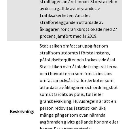
strafflagen än året innan. Största delen
av dessa gällde äventyrande av
trafiksäkerheten. Antalet
strafförelägganden utfärdade av
åklagaren för trafikbrott ökade med 27
procent jämfört med år 2019.
Statistiken omfattar uppgifter om
straff som utdömts i första instans,
påföljdseftergifter och förkastade åtal.
Statistiken över åtalade i tingsrätterna
och i hovrätterna som första instans
omfattar också strafforderböter som
utfärdats av åklagaren och ordningsbot
som utfärdats av polis, tull eller
gränsbevakning. Huvudregeln är att en
person redovisas i statistiken lika
Beskrivning:
många gånger som ovan nämnda
avgöranden givits gällande honom eller
henne. Ett annat centralt