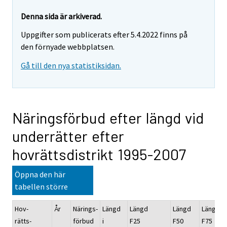
Denna sida är arkiverad.
Uppgifter som publicerats efter 5.4.2022 finns på
den förnyade webbplatsen.
Gå till den nya statistiksidan.
Näringsförbud efter längd vid
underrätter efter
hovrättsdistrikt 1995-2007
Öppna den här
tabellen större
Hov-
År
Närings-
Längd
Längd
Längd
Längd
rätts-
förbud
i
F25
F50
F75