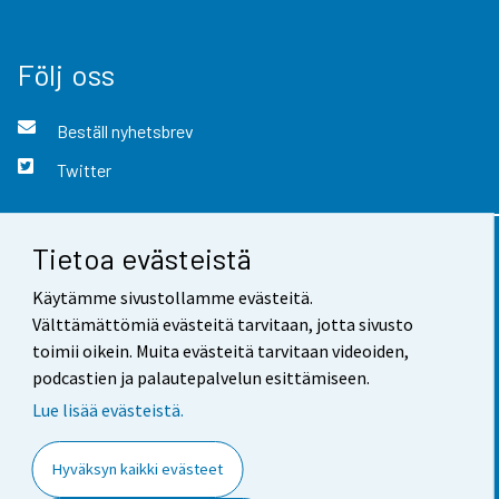
Följ oss
Beställ nyhetsbrev
Twitter
Tietoa evästeistä
Kontaktinformation
Käytämme sivustollamme evästeitä.
Respons
Välttämättömiä evästeitä tarvitaan, jotta sivusto
toimii oikein. Muita evästeitä tarvitaan videoiden,
Användarvillkor
podcastien ja palautepalvelun esittämiseen.
Dataskydd
Lue lisää evästeistä.
Tillgänglighet
Hyväksyn kaikki evästeet
Information om webbplatsen