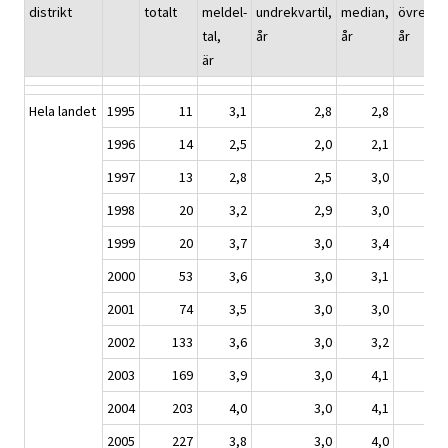
distrikt
totalt
meldel-
undrekvartil,
median,
övrekvar
tal,
år
år
år
är
Hela landet
1995
11
3,1
2,8
2,8
1996
14
2,5
2,0
2,1
1997
13
2,8
2,5
3,0
1998
20
3,2
2,9
3,0
1999
20
3,7
3,0
3,4
2000
53
3,6
3,0
3,1
2001
74
3,5
3,0
3,0
2002
133
3,6
3,0
3,2
2003
169
3,9
3,0
4,1
2004
203
4,0
3,0
4,1
2005
227
3,8
3,0
4,0