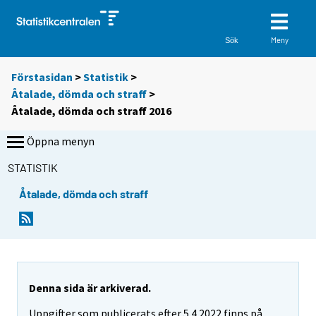
Meny
Sök
Förstasidan
>
Statistik
>
Åtalade, dömda och straff
>
Åtalade, dömda och straff 2016
Öppna menyn
STATISTIK
Åtalade, dömda och straff
Denna sida är arkiverad.
Uppgifter som publicerats efter 5.4.2022 finns på