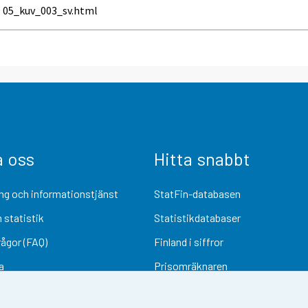
05_kuv_003_sv.html
a oss
Hitta snabbt
ng och informationstjänst
StatFin-databasen
 statistik
Statistikdatabaser
rågor (FAQ)
Finland i siffror
a
Prisomräknaren
Kommande publiceringar