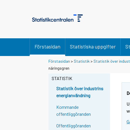
Förstasidan
Statistiska uppgifter
St
Förstasidan
>
Statistik
>
Statistik över indus
näringsgren
STATISTIK
Statistik över industrins
D
energianvändning
U
Kommande
w
offentliggöranden
G
Offentliggöranden