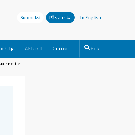
Suomeksi
På svenska
In English
och tjä
Aktuellt
Om oss
Sök
ustrin efter