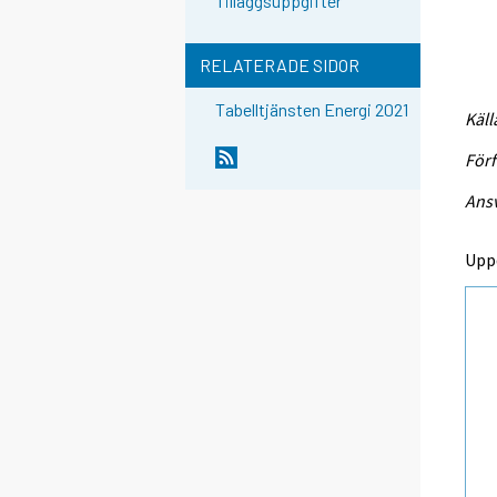
Tilläggsuppgifter
RELATERADE SIDOR
Tabelltjänsten Energi 2021
Käll
Förf
Ansv
Upp