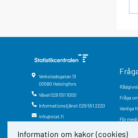
Fråg
Verkstadsgatan
13
00580
Helsingfors
Rådgivni
Växel
029 551 1000
Fråga om
Informationstjänst
029 551 2220
Vanliga f
info@stat.fi
För medi
Information om kakor (cookies)