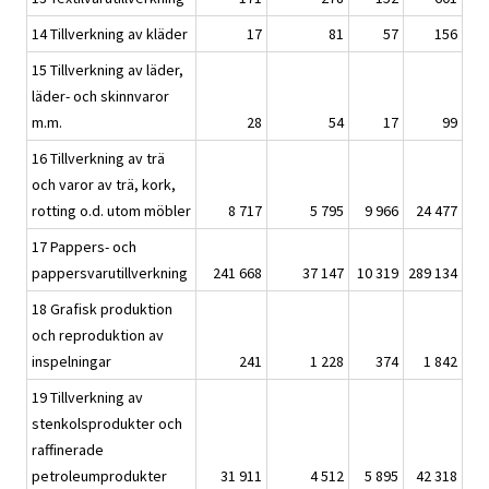
14 Tillverkning av kläder
17
81
57
156
15 Tillverkning av läder,
läder- och skinnvaror
m.m.
28
54
17
99
16 Tillverkning av trä
och varor av trä, kork,
rotting o.d. utom möbler
8 717
5 795
9 966
24 477
17 Pappers- och
pappersvarutillverkning
241 668
37 147
10 319
289 134
18 Grafisk produktion
och reproduktion av
inspelningar
241
1 228
374
1 842
19 Tillverkning av
stenkolsprodukter och
raffinerade
petroleumprodukter
31 911
4 512
5 895
42 318