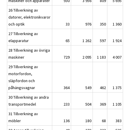
maskiner och apparater
930
3 956
809
5 695
26 Tillverkning av
datorer, elektronikvaror
och optik
33
976
350
1 360
27 Tillverkning av
elapparatur
65
1 262
597
1 924
28 Tillverkning av övriga
maskiner
729
2 095
1 183
4 007
29 Tillverkning av
motorfordon,
släpfordon och
påhängsvagnar
364
549
462
1 375
30 Tillverkning av andra
transportmedel
233
504
369
1 105
31 Tillverkning av
möbler
136
180
68
383