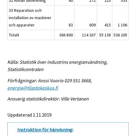
32 Annan tillverkning
40
272
223
535
33 Reparation och
installation av maskiner
och apparater
83
609
415
1 106
Totalt
366 800
114 267
55 138
536 205
Källa: Statistik över industrins energianvändning,
Statistikcentralen
Förfrågningar: Anssi Vuorio 029 551 3668,
energia@tilastokeskus.fi
Ansvarig statistikdirektör: Ville Vertanen
Uppdaterad 1.11.2019
Instruktion för hänvisning
: