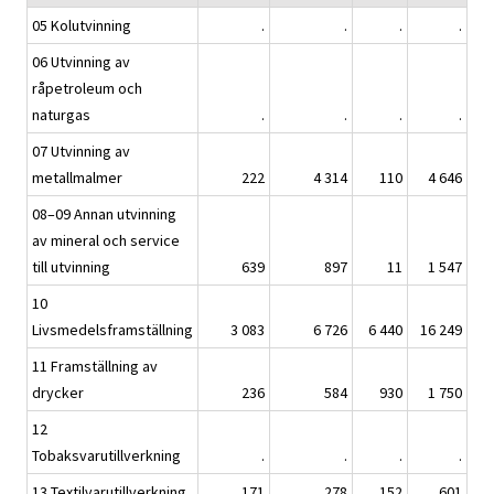
05 Kolutvinning
.
.
.
.
06 Utvinning av
råpetroleum och
naturgas
.
.
.
.
07 Utvinning av
metallmalmer
222
4 314
110
4 646
08–09 Annan utvinning
av mineral och service
till utvinning
639
897
11
1 547
10
Livsmedelsframställning
3 083
6 726
6 440
16 249
11 Framställning av
drycker
236
584
930
1 750
12
Tobaksvarutillverkning
.
.
.
.
13 Textilvarutillverkning
171
278
152
601