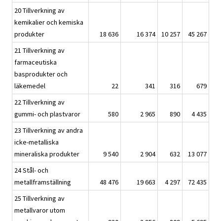
20 Tillverkning av
kemikalier och kemiska
produkter
18 636
16 374
10 257
45 267
21 Tillverkning av
farmaceutiska
basprodukter och
läkemedel
22
341
316
679
22 Tillverkning av
gummi- och plastvaror
580
2 965
890
4 435
23 Tillverkning av andra
icke-metalliska
mineraliska produkter
9 540
2 904
632
13 077
24 Stål- och
metallframställning
48 476
19 663
4 297
72 435
25 Tillverkning av
metallvaror utom