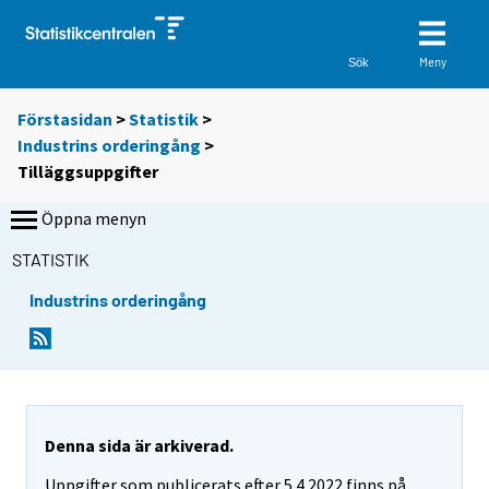
Meny
Sök
Förstasidan
>
Statistik
>
Industrins orderingång
>
Tilläggsuppgifter
Öppna menyn
STATISTIK
Industrins orderingång
Denna sida är arkiverad.
Uppgifter som publicerats efter 5.4.2022 finns på