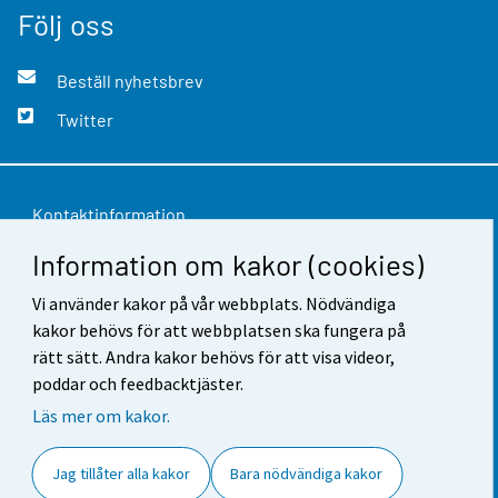
Följ oss
Beställ nyhetsbrev
Twitter
Kontaktinformation
Information om kakor (cookies)
Respons
Vi använder kakor på vår webbplats. Nödvändiga
Användarvillkor
kakor behövs för att webbplatsen ska fungera på
Dataskydd
rätt sätt. Andra kakor behövs för att visa videor,
poddar och feedbacktjäster.
Tillgänglighet
Läs mer om kakor.
Information om webbplatsen
Jag tillåter alla kakor
Bara nödvändiga kakor
Cookie-inställningar