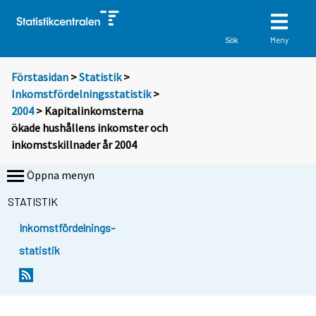
Meny
Sök
Förstasidan
>
Statistik
>
Inkomstfördelningsstatistik
>
2004
> Kapitalinkomsterna
ökade hushållens inkomster och
inkomstskillnader år 2004
Öppna menyn
STATISTIK
Inkomstfördelnings-
statistik
S
S
i
i
i
i
r
r