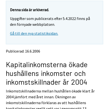
r
r
y
y
Denna sida är arkiverad.
t
t
Uppgifter som publicerats efter 5.4.2022 finns på
t
t
o
o
den förnyade webbplatsen.
i
i
Gå till den nya statistiksidan.
s
s
e
e
e
e
n
n
Publicerad: 16.6.2006
p
p
a
a
Kapitalinkomsterna ökade
l
l
v
v
hushållens inkomster och
e
e
l
l
inkomstskillnader år 2004
u
u
u
u
Inkomstskillnaderna mellan hushållen ökade klart år
n
n
2004 jämfört med året innan. Ökningen av
.
.
inkomstskillnaderna förklaras av att hushållens
kapitalinkomster reellt sett var i genomsnitt 13