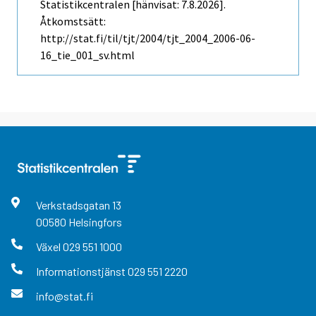
Statistikcentralen [hänvisat: 7.8.2026].
Åtkomstsätt:
http://stat.fi/til/tjt/2004/tjt_2004_2006-06-
16_tie_001_sv.html
Verkstadsgatan
13
00580
Helsingfors
Växel
029 551 1000
Informationstjänst
029 551 2220
info@stat.fi