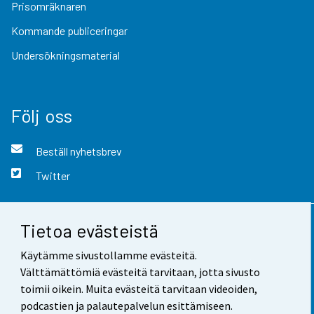
Prisomräknaren
Kommande publiceringar
Undersökningsmaterial
Följ oss
Beställ nyhetsbrev
Twitter
Tietoa evästeistä
Kontaktinformation
Käytämme sivustollamme evästeitä.
Respons
Välttämättömiä evästeitä tarvitaan, jotta sivusto
toimii oikein. Muita evästeitä tarvitaan videoiden,
Användarvillkor
podcastien ja palautepalvelun esittämiseen.