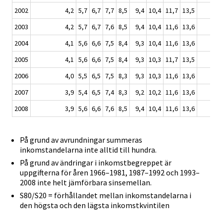
2002
4,2
5,7
6,7
7,7
8,5
9,4
10,4
11,7
13,5
2003
4,2
5,7
6,7
7,6
8,5
9,4
10,4
11,6
13,6
2004
4,1
5,6
6,6
7,5
8,4
9,3
10,4
11,6
13,6
2005
4,1
5,6
6,6
7,5
8,4
9,3
10,3
11,7
13,5
2006
4,0
5,5
6,5
7,5
8,3
9,3
10,3
11,6
13,6
2007
3,9
5,4
6,5
7,4
8,3
9,2
10,2
11,6
13,6
2008
3,9
5,6
6,6
7,6
8,5
9,4
10,4
11,6
13,6
På grund av avrundningar summeras
inkomstandelarna inte alltid till hundra.
På grund av ändringar i inkomstbegreppet är
uppgifterna för åren 1966–1981, 1987–1992 och 1993–
2008 inte helt jämförbara sinsemellan.
S80/S20 = förhållandet mellan inkomstandelarna i
den högsta och den lägsta inkomstkvintilen