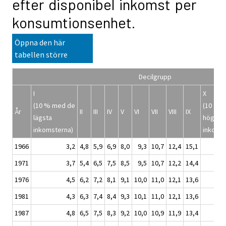
efter disponibel inkomst per
konsumtionsenhet.
Öppna den här
tabellen större
Decilgrupp
I
X
(10 % med de
(10 % 
År
II
III
IV
V
VI
VII
VIII
IX
lägsta
högsta
inkomsterna)
inkoms
1966
3,2
4,8
5,9
6,9
8,0
9,3
10,7
12,4
15,1
1971
3,7
5,4
6,5
7,5
8,5
9,5
10,7
12,2
14,4
1976
4,5
6,2
7,2
8,1
9,1
10,0
11,0
12,1
13,6
1981
4,3
6,3
7,4
8,4
9,3
10,1
11,0
12,1
13,6
1987
4,8
6,5
7,5
8,3
9,2
10,0
10,9
11,9
13,4