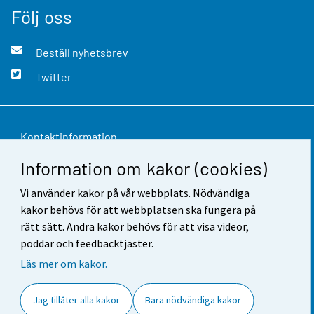
Följ oss
Beställ nyhetsbrev
Twitter
Kontaktinformation
Information om kakor (cookies)
Respons
Vi använder kakor på vår webbplats. Nödvändiga
Användarvillkor
kakor behövs för att webbplatsen ska fungera på
Dataskydd
rätt sätt. Andra kakor behövs för att visa videor,
poddar och feedbacktjäster.
Tillgänglighet
Läs mer om kakor.
Information om webbplatsen
Jag tillåter alla kakor
Bara nödvändiga kakor
Cookie-inställningar