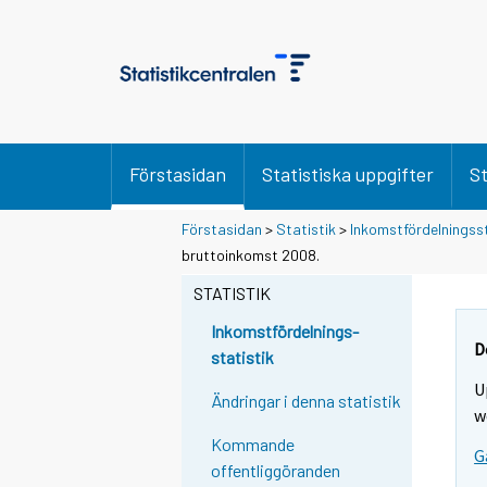
Förstasidan
Statistiska uppgifter
St
Förstasidan
>
Statistik
>
Inkomstfördelningss
bruttoinkomst 2008.
STATISTIK
Inkomstfördelnings-
D
statistik
U
Ändringar i denna statistik
w
Kommande
G
offentliggöranden