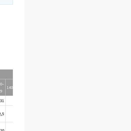
00–
Samtliga
140000–
99
hushåll
531
475
10 137
2,5
60,9
2 513,5
,20
3,10
2,09