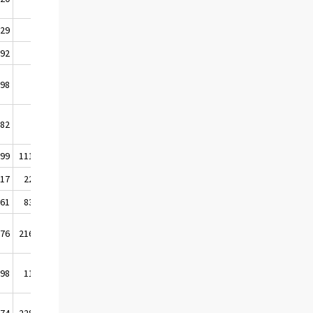
,29
2,17
1,65
,92
0,93
0,43
,98
1,92
1,48
,82
1,68
0,93
599
111 520
28 738
017
22 055
2 562
061
83 213
6 288
676
216 789
37 589
298
11 789
11 246
974
228 578
48 835