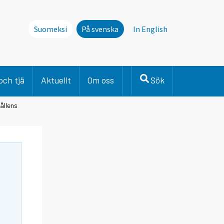
Suomeksi
På svenska
In English
och tjä
Aktuellt
Om oss
Sök
ållens