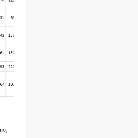
931
69 988
11 177
043
158 590
37 657
261
150 085
34 811
193
220 073
45 988
264
195 927
43 097
497,