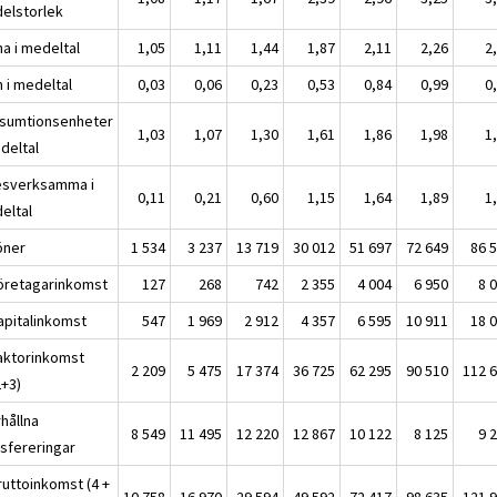
elstorlek
na i medeltal
1,05
1,11
1,44
1,87
2,11
2,26
2
 i medeltal
0,03
0,06
0,23
0,53
0,84
0,99
0
sumtionsenheter
1,03
1,07
1,30
1,61
1,86
1,98
1
deltal
esverksamma i
0,11
0,21
0,60
1,15
1,64
1,89
1
eltal
öner
1 534
3 237
13 719
30 012
51 697
72 649
86 
Företagarinkomst
127
268
742
2 355
4 004
6 950
8 
Kapitalinkomst
547
1 969
2 912
4 357
6 595
10 911
18 
Faktorinkomst
2 209
5 475
17 374
36 725
62 295
90 510
112 
2+3)
rhållna
8 549
11 495
12 220
12 867
10 122
8 125
9 
nsfereringar
ruttoinkomst (4 +
10 758
16 970
29 594
49 592
72 417
98 635
121 