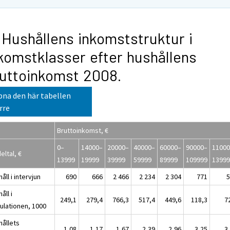
 Hushållens inkomststruktur i
komstklasser efter hushållens
uttoinkomst 2008.
na den här tabellen
rre
Bruttoinkomst, €
0–
14000–
20000–
40000–
60000–
90000–
1100
eltal, €
13999
19999
39999
59999
89999
109999
1399
åll i intervjun
690
666
2 466
2 234
2 304
771
åll i
249,1
279,4
766,3
517,4
449,6
118,3
7
ulationen, 1000
hållets
1,08
1,17
1,67
2,39
2,96
3,25
3