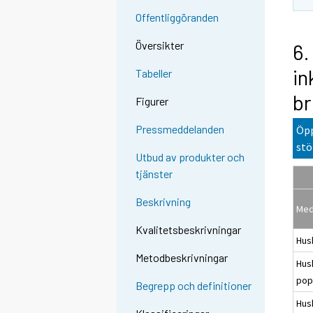
Offentliggöranden
Översikter
6.
in
Tabeller
br
Figurer
Pressmeddelanden
Öpp
stö
Utbud av produkter och
tjänster
Beskrivning
Med
Kvalitetsbeskrivningar
Hush
Metodbeskrivningar
Hush
pop
Begrepp och definitioner
Hus