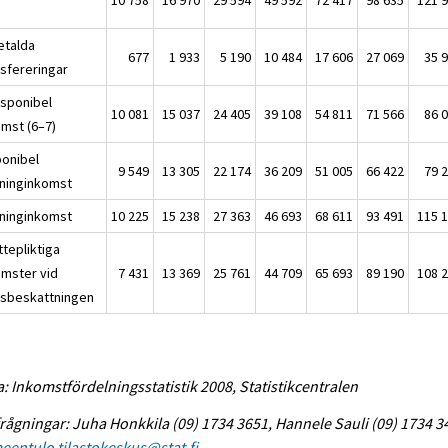
etalda
677
1 933
5 190
10 484
17 606
27 069
35 
nsfereringar
isponibel
10 081
15 037
24 405
39 108
54 811
71 566
86 
omst (6–7)
ponibel
9 549
13 305
22 174
36 209
51 005
66 422
79 
ninginkomst
ninginkomst
10 225
15 238
27 363
46 693
68 611
93 491
115 
ttepliktiga
omster vid
7 431
13 369
25 761
44 709
65 693
89 190
108 
tsbeskattningen
a: Inkomstfördelningsstatistik 2008, Statistikcentralen
rågningar: Juha Honkkila (09) 1734 3651, Hannele Sauli (09) 1734 3
eentulo.tilastokeskus@stat.fi