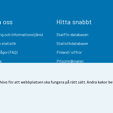
a oss
Hitta snabbt
ng och informationstjänst
StatFin-databasen
 statistik
Statistikdatabaser
rågor (FAQ)
Finland i siffror
a
Prisomräknaren
Kommande publiceringar
Undersökningsmaterial
övs för att webbplatsen ska fungera på rätt sätt. Andra kakor behö
Användarvillkor
Dataskydd
Tillgänglighet
Information om