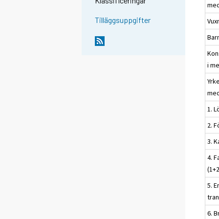
Klassificeringar
med
Tilläggsuppgifter
Vux
Barn
Kon
i me
Yrk
med
1. L
2. 
3. 
4. 
(1+
5. E
tra
6. B