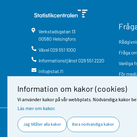
Fråg
Verkstadsgatan
13
00580
Helsingfors
Rådgivni
Växel
029 551 1000
Fråga om
Informationstjänst
029 551 2220
Vanliga f
info@stat.fi
För medi
Information om kakor (cookies)
Vi använder kakor på vår webbplats. Nödvändiga kakor beh
Läs mer om kakor.
Kontaktinformation
Respons
Jag tillåter alla kakor
Bara nödvändiga kakor