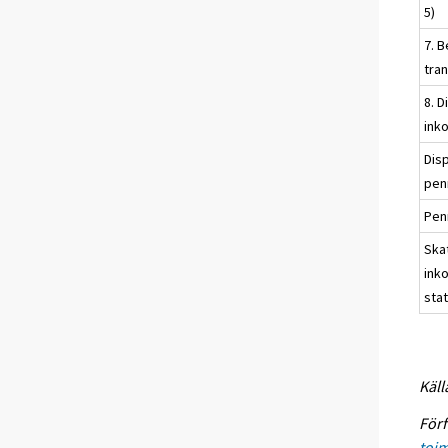
5)
7. B
tra
8. D
ink
Dis
pen
Pen
Ska
ink
sta
Käll
Förf
toim