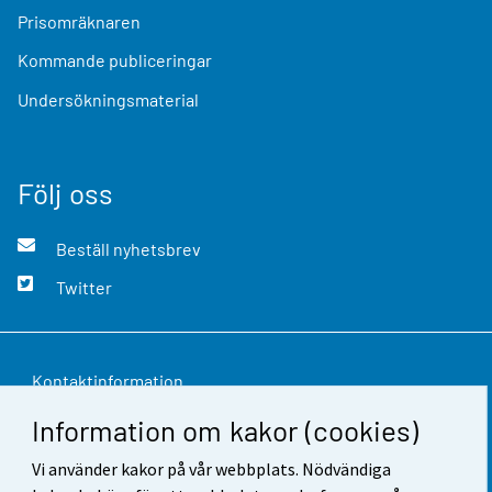
Prisomräknaren
Kommande publiceringar
Undersökningsmaterial
Följ oss
Beställ nyhetsbrev
Twitter
Kontaktinformation
Information om kakor (cookies)
Respons
Vi använder kakor på vår webbplats. Nödvändiga
Användarvillkor