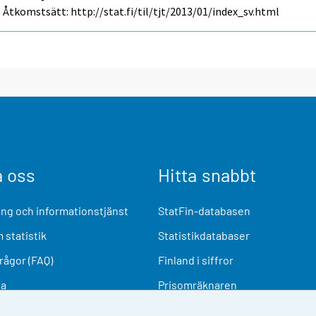
Åtkomstsätt: http://stat.fi/til/tjt/2013/01/index_sv.html
a oss
Hitta snabbt
ng och informationstjänst
StatFin-databasen
 statistik
Statistikdatabaser
frågor (FAQ)
Finland i siffror
ia
Prisomräknaren
Kommande publiceringar