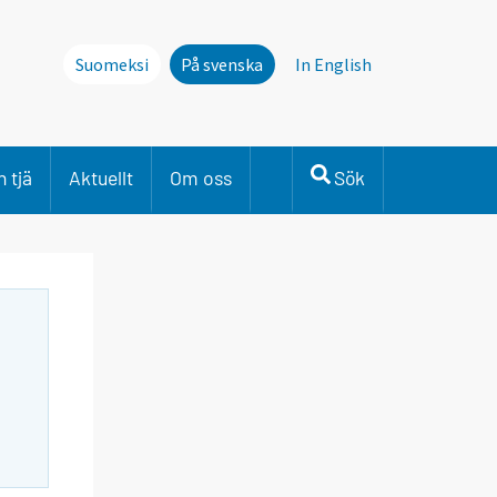
Suomeksi
På svenska
In English
 tjä
Aktuellt
Om oss
Sök