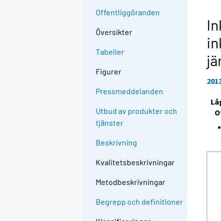
Offentliggöranden
In
Översikter
in
Tabeller
jä
Figurer
201
Pressmeddelanden
Lå
Utbud av produkter och
O
tjänster
Beskrivning
Kvalitetsbeskrivningar
Metodbeskrivningar
Begrepp och definitioner