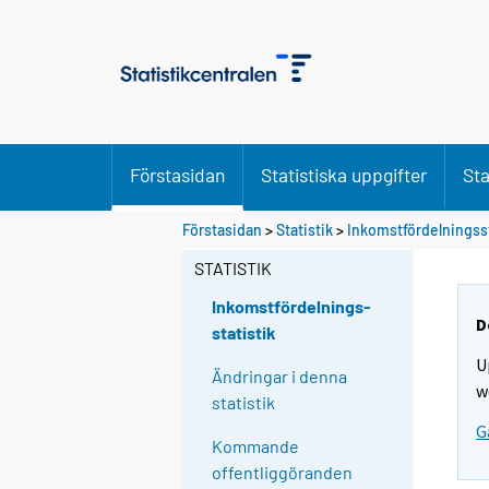
Förstasidan
Statistiska uppgifter
Sta
Förstasidan
>
Statistik
>
Inkomstfördelningss
STATISTIK
Inkomstfördelnings-
D
statistik
U
Ändringar i denna
w
statistik
G
Kommande
offentliggöranden