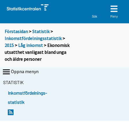
Meny
Sök
Förstasidan
>
Statistik
>
Inkomstfördelningsstatistik
>
2015
>
Låg inkomst
> Ekonomisk
utsatthet vanligast bland unga
och äldre personer
Öppna menyn
STATISTIK
Inkomstfördelnings-
statistik
Y
Y
o
o
u
u
a
a