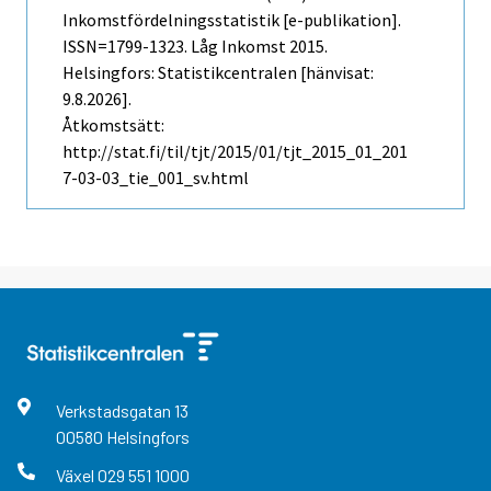
Inkomstfördelningsstatistik [e-publikation].
ISSN=1799-1323.
Låg Inkomst
2015.
Helsingfors: Statistikcentralen [hänvisat:
9.8.2026].
Åtkomstsätt:
http://stat.fi/til/tjt/2015/01/tjt_2015_01_201
7-03-03_tie_001_sv.html
Verkstadsgatan
13
00580
Helsingfors
Växel
029 551 1000