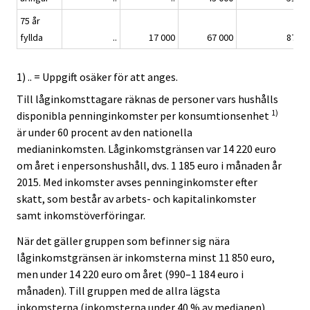
75 år
fyllda
..
17 000
67 000
87 00
1) .. = Uppgift osäker för att anges.
Till låginkomsttagare räknas de personer vars hushålls
1)
disponibla penninginkomster per konsumtionsenhet
är under 60 procent av den nationella
medianinkomsten. Låginkomstgränsen var 14 220 euro
om året i enpersonshushåll, dvs. 1 185 euro i månaden år
2015. Med inkomster avses penninginkomster efter
skatt, som består av arbets- och kapitalinkomster
samt inkomstöverföringar.
När det gäller gruppen som befinner sig nära
låginkomstgränsen är inkomsterna minst 11 850 euro,
men under 14 220 euro om året (990–1 184 euro i
månaden). Till gruppen med de allra lägsta
inkomsterna (inkomsterna under 40 % av medianen)