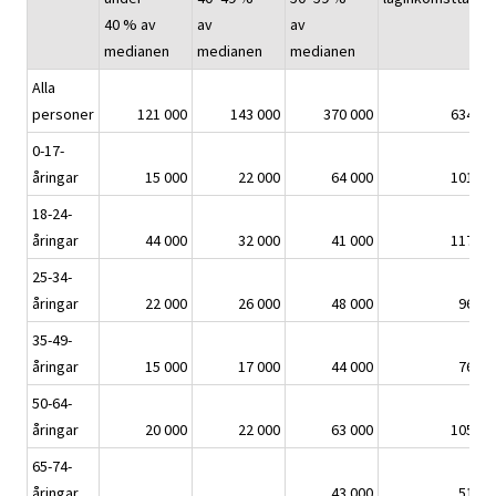
40 % av
av
av
medianen
medianen
medianen
Alla
personer
121 000
143 000
370 000
634 00
0-17-
åringar
15 000
22 000
64 000
101 00
18-24-
åringar
44 000
32 000
41 000
117 00
25-34-
åringar
22 000
26 000
48 000
96 00
35-49-
åringar
15 000
17 000
44 000
76 00
50-64-
åringar
20 000
22 000
63 000
105 00
65-74-
åringar
..
..
43 000
51 00