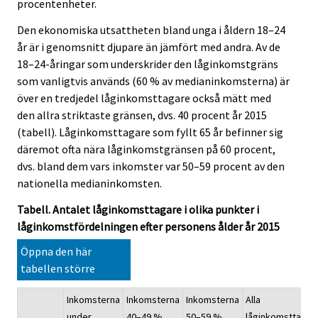
procentenheter.
Den ekonomiska utsattheten bland unga i åldern 18–24
år är i genomsnitt djupare än jämfört med andra. Av de
18–24-åringar som underskrider den låginkomstgräns
som vanligtvis används (60 % av medianinkomsterna) är
över en tredjedel låginkomsttagare också mätt med
den allra striktaste gränsen, dvs. 40 procent år 2015
(tabell). Låginkomsttagare som fyllt 65 år befinner sig
däremot ofta nära låginkomstgränsen på 60 procent,
dvs. bland dem vars inkomster var 50–59 procent av den
nationella medianinkomsten.
Tabell. Antalet låginkomsttagare i olika punkter i
låginkomstfördelningen efter personens ålder år 2015
Öppna den här
tabellen större
Inkomsterna
Inkomsterna
Inkomsterna
Alla
under
40–49 %
50–59 %
låginkomsttagar