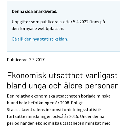
r
r
e
e
Denna sida är arkiverad.
m
m
Uppgifter som publicerats efter 5.4.2022 finns på
o
o
v
v
den förnyade webbplatsen.
i
i
Gå till den nya statistiksidan.
n
n
g
g
t
t
o
o
Publicerad: 3.3.2017
a
a
n
n
Ekonomisk utsatthet vanligast
o
o
t
t
bland unga och äldre personer
h
h
e
e
Den relativa ekonomiska utsattheten började minska
r
r
s
s
bland hela befolkningen år 2008. Enligt
e
e
Statistikcentralens inkomstfördelningsstatistik
r
r
fortsatte minskningen också år 2015. Under denna
v
v
period har den ekonomiska utsattheten minskat med
i
i