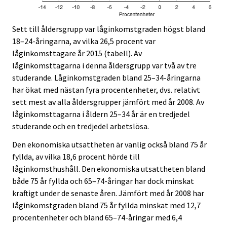
Sett till åldersgrupp var låginkomstgraden högst bland
18–24-åringarna, av vilka 26,5 procent var
låginkomsttagare år 2015 (tabell). Av
låginkomsttagarna i denna åldersgrupp var två av tre
studerande. Låginkomstgraden bland 25–34-åringarna
har ökat med nästan fyra procentenheter, dvs. relativt
sett mest av alla åldersgrupper jämfört med år 2008. Av
låginkomsttagarna i åldern 25–34 år är en tredjedel
studerande och en tredjedel arbetslösa.
Den ekonomiska utsattheten är vanlig också bland 75 år
fyllda, av vilka 18,6 procent hörde till
låginkomsthushåll. Den ekonomiska utsattheten bland
både 75 år fyllda och 65–74-åringar har dock minskat
kraftigt under de senaste åren. Jämfört med år 2008 har
låginkomstgraden bland 75 år fyllda minskat med 12,7
procentenheter och bland 65–74-åringar med 6,4