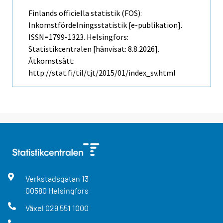
Finlands officiella statistik (FOS):
Inkomstfördelningsstatistik [e-publikation].
ISSN=1799-1323. Helsingfors:
Statistikcentralen [hänvisat: 8.8.2026].
Åtkomstsätt:
http://stat.fi/til/tjt/2015/01/index_sv.html
Verkstadsgatan
13
00580
Helsingfors
Växel
029 551 1000