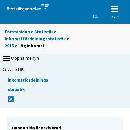
Meny
Sök
Förstasidan
>
Statistik
>
Inkomstfördelningsstatistik
>
2015
>
Låg inkomst
Öppna menyn
STATISTIK
Inkomstfördelnings-
statistik
Denna sida är arkiverad.