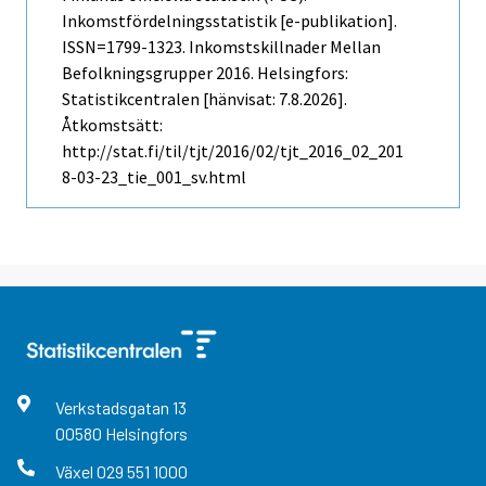
Inkomstfördelningsstatistik [e-publikation].
ISSN=1799-1323.
Inkomstskillnader Mellan
Befolkningsgrupper
2016. Helsingfors:
Statistikcentralen [hänvisat: 7.8.2026].
Åtkomstsätt:
http://stat.fi/til/tjt/2016/02/tjt_2016_02_201
8-03-23_tie_001_sv.html
Verkstadsgatan
13
00580
Helsingfors
Växel
029 551 1000