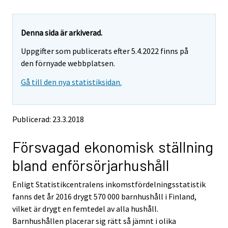
u
u
u
a
a
a
r
r
r
e
e
Denna sida är arkiverad.
m
m
e
Uppgifter som publicerats efter 5.4.2022 finns på
o
o
m
v
v
den förnyade webbplatsen.
o
i
i
v
Gå till den nya statistiksidan.
n
n
i
g
g
t
t
n
o
o
g
Publicerad: 23.3.2018
a
a
t
n
n
o
Försvagad ekonomisk ställning
o
o
a
t
t
bland enförsörjarhushåll
h
h
n
e
e
o
Enligt Statistikcentralens inkomstfördelningsstatistik
r
r
t
s
s
fanns det år 2016 drygt 570 000 barnhushåll i Finland,
h
e
e
vilket är drygt en femtedel av alla hushåll.
e
r
r
Barnhushållen placerar sig rätt så jämnt i olika
v
v
r