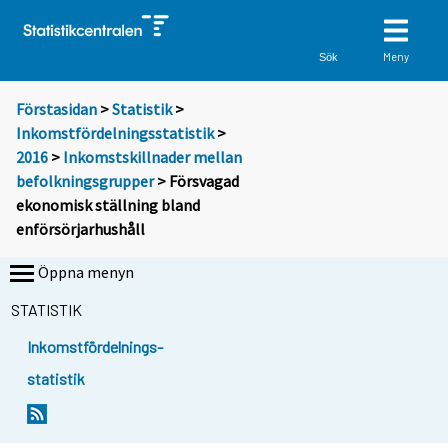
Meny
Sök
Förstasidan
>
Statistik
>
Inkomstfördelningsstatistik
>
2016
>
Inkomstskillnader mellan
befolkningsgrupper
> Försvagad
ekonomisk ställning bland
enförsörjarhushåll
Öppna menyn
STATISTIK
Inkomstfördelnings-
statistik
Y
Y
Y
o
o
o