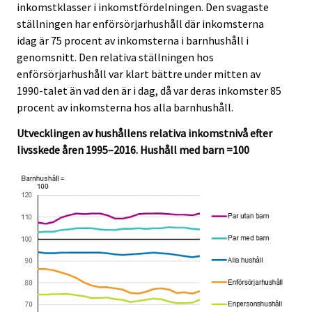
inkomstklasser i inkomstfördelningen. Den svagaste
i
i
s
ställningen har enförsörjarhushåll där inkomsterna
c
c
e
e
e
idag är 75 procent av inkomsterna i barnhushåll i
r
.
.
genomsnitt. Den relativa ställningen hos
v
enförsörjarhushåll var klart bättre under mitten av
i
1990-talet än vad den är i dag, då var deras inkomster 85
c
procent av inkomsterna hos alla barnhushåll.
e
.
Utvecklingen av hushållens relativa inkomstnivå efter
livsskede åren 1995–2016. Hushåll med barn =100