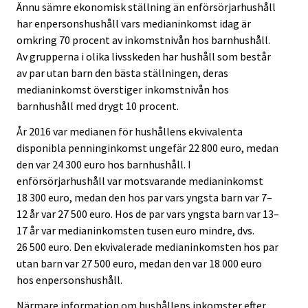
Ännu sämre ekonomisk ställning än enförsörjarhushåll
har enpersonshushåll vars medianinkomst idag är
omkring 70 procent av inkomstnivån hos barnhushåll.
Av grupperna i olika livsskeden har hushåll som består
av par utan barn den bästa ställningen, deras
medianinkomst överstiger inkomstnivån hos
barnhushåll med drygt 10 procent.
År 2016 var medianen för hushållens ekvivalenta
disponibla penninginkomst ungefär 22 800 euro, medan
den var 24 300 euro hos barnhushåll. I
enförsörjarhushåll var motsvarande medianinkomst
18 300 euro, medan den hos par vars yngsta barn var 7–
12 år var 27 500 euro. Hos de par vars yngsta barn var 13–
17 år var medianinkomsten tusen euro mindre, dvs.
26 500 euro. Den ekvivalerade medianinkomsten hos par
utan barn var 27 500 euro, medan den var 18 000 euro
hos enpersonshushåll.
Närmare information om hushållens inkomster efter