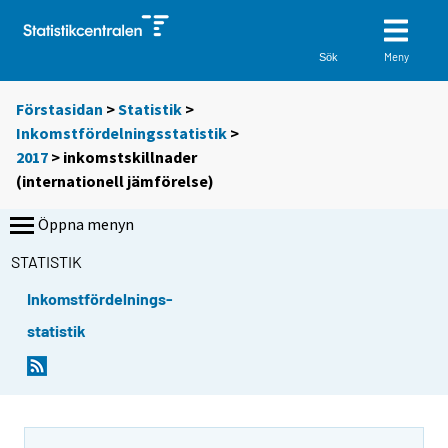
Meny
Sök
Förstasidan
>
Statistik
>
Inkomstfördelningsstatistik
>
2017
>
inkomstskillnader
(internationell jämförelse)
Öppna menyn
STATISTIK
Inkomstfördelnings-
statistik