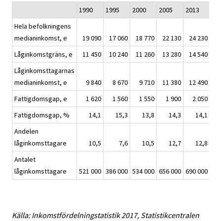
1990
1995
2000
2005
2013
20
Hela befolkningens
medianinkomst, e
19 090
17 060
18 770
22 130
24 230
2
Låginkomstgräns, e
11 450
10 240
11 260
13 280
14 540
1
Låginkomsttagarnas
medianinkomst, e
9 840
8 670
9 710
11 380
12 490
1
Fattigdomsgap, e
1 620
1 560
1 550
1 900
2 050
Fattigdomsgap, %
14,1
15,3
13,8
14,3
14,1
Andelen
låginkomsttagare
10,5
7,6
10,5
12,7
12,8
Antalet
låginkomsttagare
521 000
386 000
534 000
656 000
690 000
67
Källa: Inkomstfördelningstatistik 2017, Statistikcentralen