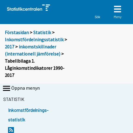
Meny
Sök
Förstasidan
>
Statistik
>
Inkomstfördelningsstatistik
>
2017
>
inkomstskillnader
(internationell jämförelse)
>
Tabellbilaga 1.
Låginkomstindikatorer 1990-
2017
Öppna menyn
STATISTIK
Inkomstfördelnings-
statistik