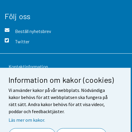
Följ oss
Beställ nyhetsbrev
Twitter
Kontaktinformation
Information om kakor (cookies)
Respons
Vi använder kakor på vår webbplats. Nödvändiga
Användarvillkor
kakor behövs för att webbplatsen ska fungera på
Dataskydd
rätt sätt. Andra kakor behövs för att visa videor,
poddar och feedbacktjäster.
Tillgänglighet
Läs mer om kakor.
Information om webbplatsen