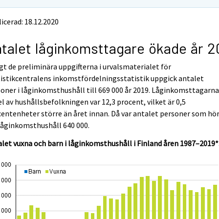
icerad: 18.12.2020
talet låginkomsttagare ökade år 2
gt de preliminära uppgifterna i urvalsmaterialet för
istikcentralens inkomstfördelningsstatistik uppgick antalet
oner i låginkomsthushåll till 669 000 år 2019. Låginkomsttagarn
l av hushållsbefolkningen var 12,3 procent, vilket är 0,5
entenheter större än året innan. Då var antalet personer som hö
 låginkomsthushåll 640 000.
let vuxna och barn i låginkomsthushåll i Finland åren 1987–2019*