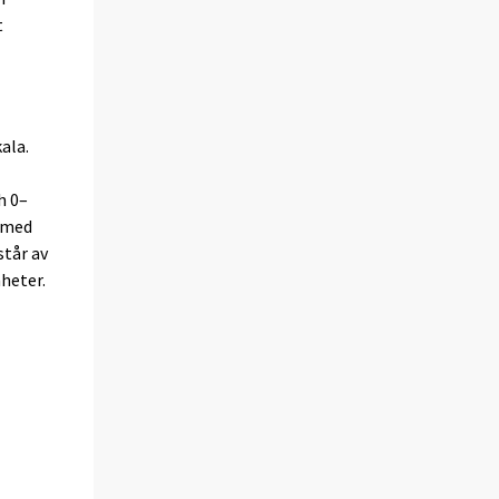
t
ala.
h 0–
l med
står av
heter.