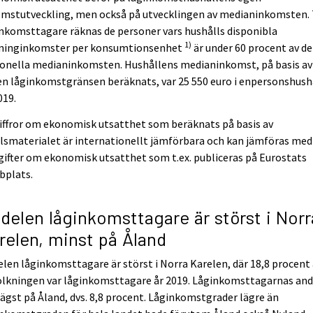
omstutveckling, men också på utvecklingen av medianinkomsten. 
nkomsttagare räknas de personer vars hushålls disponibla
1)
ninginkomster per konsumtionsenhet
är under 60 procent av d
ionella medianinkomsten. Hushållens medianinkomst, på basis av
en låginkomstgränsen beräknats, var 25 550 euro i enpersonshush
019.
iffror om ekonomisk utsatthet som beräknats på basis av
lsmaterialet är internationellt jämförbara och kan jämföras med
ifter om ekonomisk utsatthet som t.ex. publiceras på Eurostats
bplats.
delen låginkomsttagare är störst i Norr
relen, minst på Åland
len låginkomsttagare är störst i Norra Karelen, där 18,8 procent
olkningen var låginkomsttagare år 2019. Låginkomsttagarnas and
lägst på Åland, dvs. 8,8 procent. Låginkomstgrader lägre än