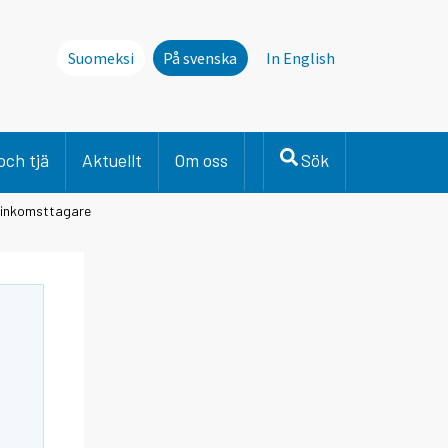
Suomeksi
På svenska
In English
och tjä
Aktuellt
Om oss
Sök
ginkomsttagare