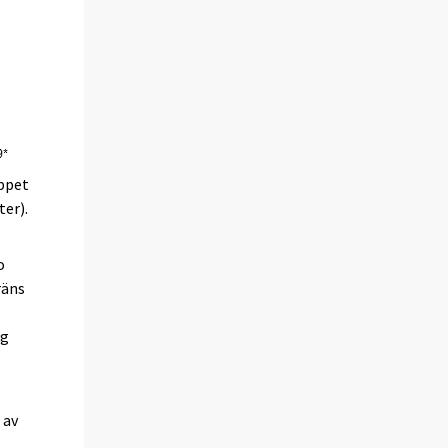
eppet
ter).
o
räns
ng
 av