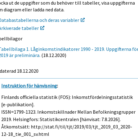
cka ut de uppgifter som du behöver till tabeller, visa uppgifterna
m diagram eller ladda ned data.
Databastabellerna och deras variabler
Arkiverade tabeller
bellbilagor
Tabellbilaga 1. Låginkomstindikatorer 1990 - 2019. Uppgifterna för
2019 är preliminära.
(18.12.2020)
daterad 18.12.2020
Instruktion för hänvisning
:
Finlands officiella statistik (FOS): Inkomstfördelningsstatistik
[e-publikation].
ISSN=1799-1323.
Inkomstskillnader Mellan Befolkningsgrupper
2019. Helsingfors: Statistikcentralen [hänvisat: 7.8.2026].
Åtkomstsätt: http://stat.fi/til/tjt/2019/03/tjt_2019_03_2020-
12-18_tie_001_sv.html