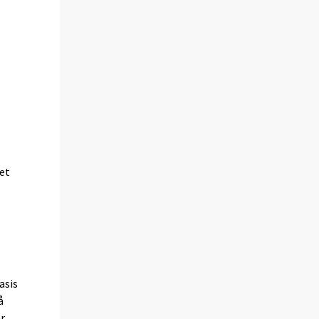
det
asis
å
er