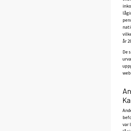
ink
lågi
pen
nat
vilk
år 2
De s
urva
uppg
web
An
Ka
Ande
bef
var 