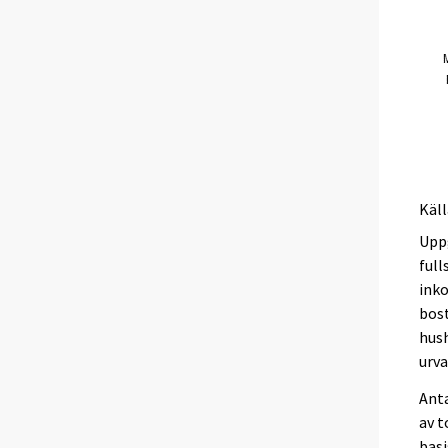
Käll
Uppg
full
inko
bost
hus
urva
Ant
av t
basi