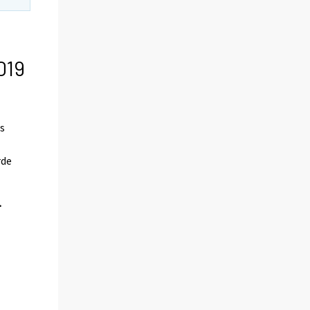
019
as
rde
.