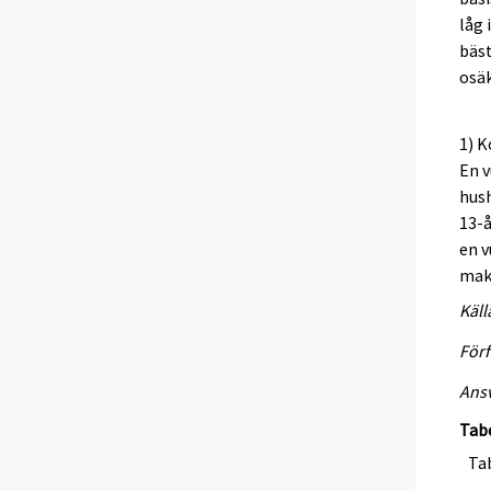
låg 
bäst
osä
1) K
En v
hush
13-å
en v
maka
Käll
Förf
Ansv
Tab
Tab