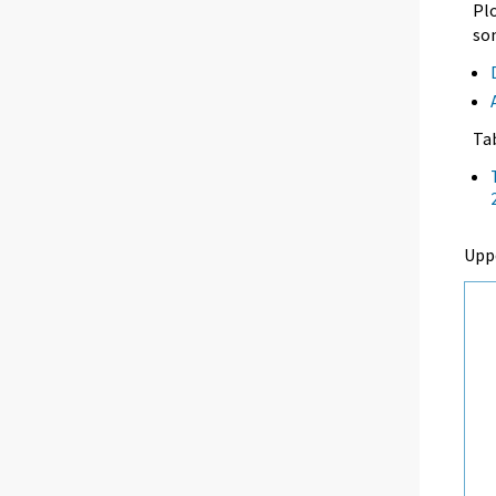
Plo
so
Ta
Upp