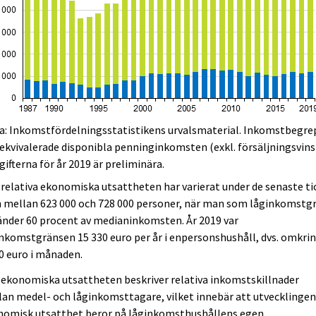
la: Inkomstfördelningsstatistikens urvalsmaterial. Inkomstbegr
ekvivalerade disponibla penninginkomsten (exkl. försäljningsvins
ifterna för år 2019 är preliminära.
relativa ekonomiska utsattheten har varierat under de senaste ti
n mellan 623 000 och 728 000 personer, när man som låginkomstg
nder 60 procent av medianinkomsten. År 2019 var
nkomstgränsen 15 330 euro per år i enpersonshushåll, dvs. omkri
0 euro i månaden.
ekonomiska utsattheten beskriver relativa inkomstskillnader
an medel- och låginkomsttagare, vilket innebär att utvecklingen
nomisk utsatthet beror på låginkomsthushållens egen