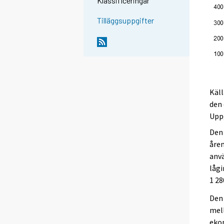
Klassificeringar
Tilläggsuppgifter
Käl
den 
Uppg
Den 
åre
anvä
lågi
1 28
Den 
mell
eko