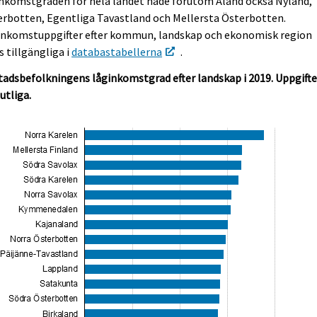
inkomstgraden för hela landet hade förutom Åland också Nyland,
rbotten, Egentliga Tavastland och Mellersta Österbotten.
inkomstuppgifter efter kommun, landskap och ekonomisk region
s tillgängliga i
databastabellerna
.
adsbefolkningens låginkomstgrad efter landskap i 2019. Uppgift
lutliga.