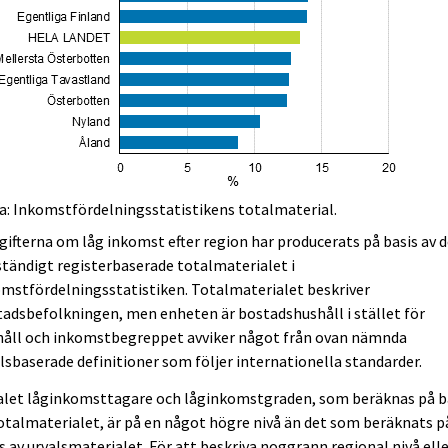
a: Inkomstfördelningsstatistikens totalmaterial.
ifterna om låg inkomst efter region har producerats på basis av 
ständigt registerbaserade totalmaterialet i
mstfördelningsstatistiken. Totalmaterialet beskriver
adsbefolkningen, men enheten är bostadshushåll i stället för
håll och inkomstbegreppet avviker något från ovan nämnda
lsbaserade definitioner som följer internationella standarder.
alet låginkomsttagare och låginkomstgraden, som beräknas på b
otalmaterialet, är på en något högre nivå än det som beräknats p
s av urvalsmaterialet. För att beskriva noggrann regional nivå ell