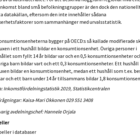
inkomst bland små befolkningsgrupper är den dock den nationell
a datakällan, eftersom den inte innehåller sådana
kerhetsfaktorer som sammanhänger med urvalsstatistik.
onsumtionsenheterna bygger på OECD:s så kallade modifierade sk
uxen i ett hushåll bildar en konsumtionsenhet. Övriga personer i
ållet som fyllt 14 år bildar var och en 0,5 konsumtionsenheter oc
riga barn bildar vart och ett 0,3 konsumtionsenheter. Ett hushål
uxen bildar en konsumtionsenhet, medan ett hushåll som t.ex. be
r och ett barn under 14 år tillsammans bildar 1,8 konsumtionsen
a: Inkomstfördelningstatistik 2019, Statistikcentralen
rågningar: Kaisa-Mari Okkonen 029 551 3408
arig avdelningschef: Hannele Orjala
eller
eller i databaser