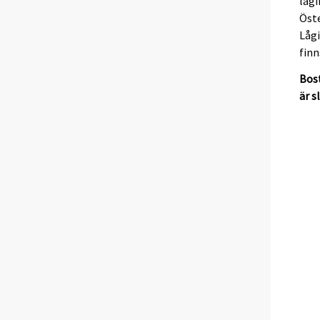
låg
Öste
Låg
finn
Bost
är s