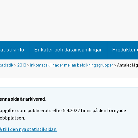
atistikinfo
Enkäter och datainsamlingar
Produkter 
tatistik
>
2019
>
inkomstskillnader mellan befolkningsgrupper
> Antalet lå
enna sida är arkiverad.
ppgifter som publicerats efter 5.4.2022 finns på den förnyade
ebbplatsen.
å till den nya statistiksidan.