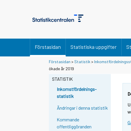
Förstasidan
Statistiska uppgifter
St
Förstasidan
>
Statistik
>
Inkomstfördelningss
Y
Y
Y
ökade år 2019
o
o
o
u
u
STATISTIK
u
a
a
a
r
r
Inkomstfördelnings-
r
e
e
D
statistik
m
m
e
U
o
o
m
Ändringar i denna statistik
v
v
w
o
i
i
Kommande
v
G
n
n
offentliggöranden
i
g
g