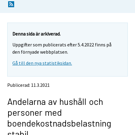
Y
Y
o
o
u
u
a
a
r
r
e
e
Denna sida är arkiverad.
m
m
Uppgifter som publicerats efter 5.4.2022 finns på
o
o
v
v
den förnyade webbplatsen.
i
i
Gå till den nya statistiksidan.
n
n
g
g
t
t
o
o
Publicerad: 11.3.2021
a
a
n
n
Andelarna av hushåll och
o
o
t
t
personer med
h
h
e
e
boendekostnadsbelastning
r
r
s
s
stabil