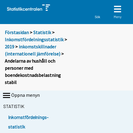
Meny
Sök
Förstasidan
>
Statistik
>
Inkomstfördelningsstatistik
>
2019
>
inkomstskillnader
(internationell jämförelse)
>
Andelarna av hushåll och
personer med
boendekostnadsbelastning
stabil
Öppna menyn
STATISTIK
Inkomstfördelnings-
statistik