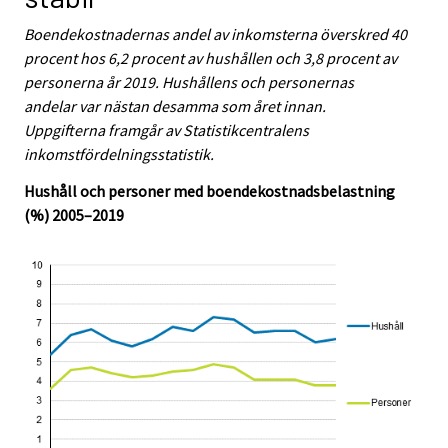
e
e
r
r
Boendekostnadernas andel av inkomsterna överskred 40
v
v
procent hos 6,2 procent av hushållen och 3,8 procent av
i
i
personerna år 2019. Hushållens och personernas
c
c
e
e
andelar var nästan desamma som året innan.
.
.
Uppgifterna framgår av Statistikcentralens
inkomstfördelningsstatistik.
Hushåll och personer med boendekostnadsbelastning
(%) 2005–2019