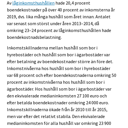
Av
låginkomsthushållen
hade 20,4 procent
boendekostnader på över 40 procent av inkomsterna år
2019, dvs. lika många hushåll som året innan. Antalet
var senast som störst under åren 2013–2014, då
omkring 23–24 procent av låginkomsthushållen hade
boendekostnadsbelastning.
Inkomstskillnaderna mellan hushåll som bor i
hyrebostäder och hushåll som bor i ägarbostäder var
efter betalning av boendekostnader större än före det.
Inkomstnivåerna hos hushåll som bor i hyrebostäder
var 68 procent och efter boendekostnaderna omkring 50
procent av inkomstnivåerna hos hushåll som bor i
ägarbostäder. Hos hushåll som bor i ägarbostäder var
den ekvivalerade medianinkomsten 27 100 euro och
efter betalda boendekostnader omkring 24 000 euro.
Inkomstskillnaderna ökade från år 2010 till år 2015,
men var efter det relativt stabila. Den ekvivalerade
medianinkomsten för alla hushåll var omkring 23 900