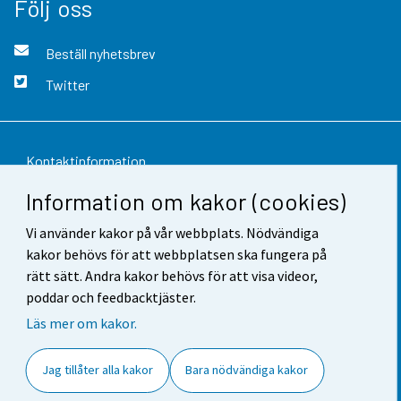
Följ oss
Beställ nyhetsbrev
Twitter
Kontaktinformation
Information om kakor (cookies)
Respons
Vi använder kakor på vår webbplats. Nödvändiga
Användarvillkor
kakor behövs för att webbplatsen ska fungera på
Dataskydd
rätt sätt. Andra kakor behövs för att visa videor,
poddar och feedbacktjäster.
Tillgänglighet
Läs mer om kakor.
Information om webbplatsen
Jag tillåter alla kakor
Bara nödvändiga kakor
Cookie-inställningar