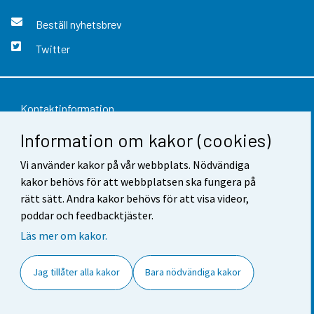
Beställ nyhetsbrev
Twitter
Kontaktinformation
Information om kakor (cookies)
Respons
Vi använder kakor på vår webbplats. Nödvändiga
Användarvillkor
kakor behövs för att webbplatsen ska fungera på
Dataskydd
rätt sätt. Andra kakor behövs för att visa videor,
poddar och feedbacktjäster.
Tillgänglighet
Läs mer om kakor.
Information om webbplatsen
Jag tillåter alla kakor
Bara nödvändiga kakor
Cookie-inställningar