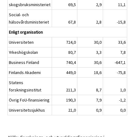
skogsbruksministeriet
69,5
2,9
11,1
Social- och
hälsovårdsministeriet
67,8
2,8
-15,8
Enligt organisation
Universiteten
724,0
30,0
33,6
Yrkeshögskolan
80,7
3,3
7,8
Business Finland
740,4
30,6
-647,1
Finlands Akademi
449,0
18,6
-75,8
Statens
forskningsinstitut
211,3
8,7
1,0
Övrig FoU-finansiering
190,3
7,9
-1,2
Universitetssjukhus
21,0
0,9
0,0