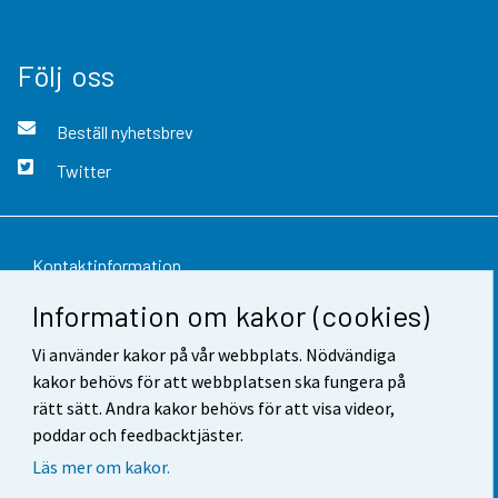
Följ oss
Beställ nyhetsbrev
Twitter
Kontaktinformation
Information om kakor (cookies)
Respons
Vi använder kakor på vår webbplats. Nödvändiga
Användarvillkor
kakor behövs för att webbplatsen ska fungera på
Dataskydd
rätt sätt. Andra kakor behövs för att visa videor,
poddar och feedbacktjäster.
Tillgänglighet
Läs mer om kakor.
Information om webbplatsen