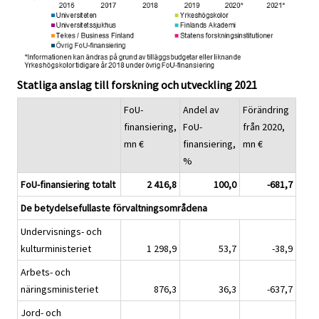
Statliga anslag till forskning och utveckling 2021
FoU-
Andel av
Förändring
finansiering,
FoU-
från 2020,
mn €
finansiering,
mn €
%
FoU-finansiering totalt
2 416,8
100,0
-681,7
De betydelsefullaste förvaltningsområdena
Undervisnings- och
kulturministeriet
1 298,9
53,7
-38,9
Arbets- och
näringsministeriet
876,3
36,3
-637,7
Jord- och