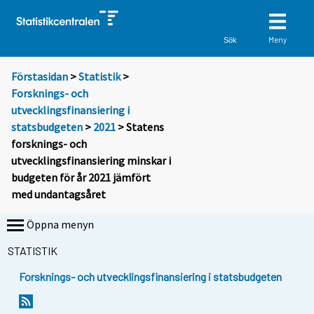
Meny
Sök
Förstasidan
>
Statistik
>
Forsknings- och
utvecklingsfinansiering i
statsbudgeten
>
2021
> Statens
forsknings- och
utvecklingsfinansiering minskar i
budgeten för år 2021 jämfört
med undantagsåret
Öppna menyn
STATISTIK
Forsknings- och utvecklingsfinansiering i statsbudgeten