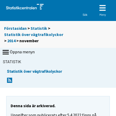
Meny
Sök
Förstasidan
>
Statistik
>
Statistik över vägtrafikolyckor
>
2014
>
november
Öppna menyn
STATISTIK
Statistik över vägtrafikolyckor
Denna sida är arkiverad.
Uppgifter som publicerats efter 5.4.2022 finns på