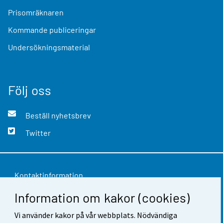
Prisomräknaren
Kommande publiceringar
Undersökningsmaterial
Följ oss
Beställ nyhetsbrev
Twitter
Kontaktinformation
Information om kakor (cookies)
Respons
Användarvillkor
Vi använder kakor på vår webbplats. Nödvändiga