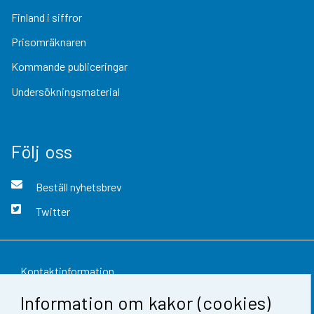
Finland i siffror
Prisomräknaren
Kommande publiceringar
Undersökningsmaterial
Följ oss
Beställ nyhetsbrev
Twitter
Kontaktinformation
Information om kakor (cookies)
Respons