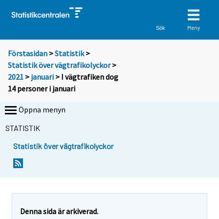
Meny
Sök
Förstasidan
>
Statistik
>
Statistik över vägtrafikolyckor
>
2021
>
januari
> I vägtrafiken dog
14 personer i januari
Öppna menyn
STATISTIK
Statistik över vägtrafikolyckor
Y
Y
o
o
u
u
a
a
r
r
e
e
Denna sida är arkiverad.