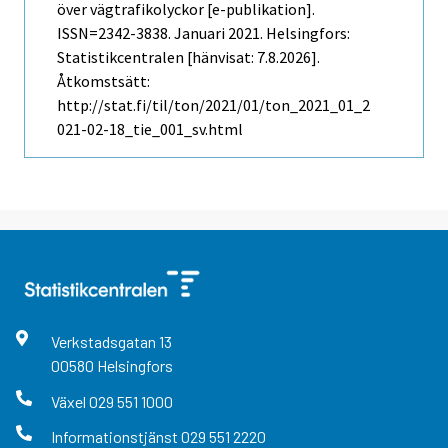
över vägtrafikolyckor [e-publikation].
ISSN=2342-3838.
Januari
2021. Helsingfors:
Statistikcentralen [hänvisat: 7.8.2026].
Åtkomstsätt:
http://stat.fi/til/ton/2021/01/ton_2021_01_2
021-02-18_tie_001_sv.html
Verkstadsgatan
13
00580
Helsingfors
Växel
029 551 1000
Informationstjänst
029 551 2220