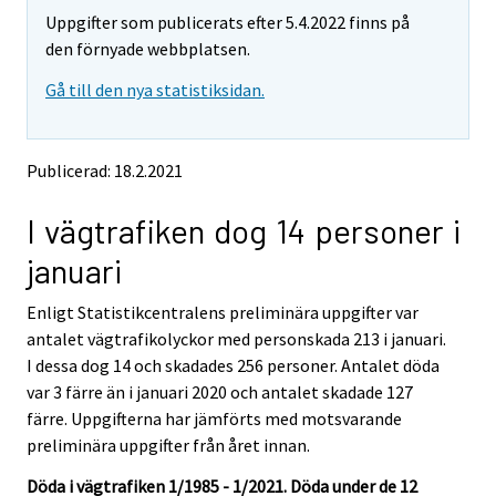
m
m
Uppgifter som publicerats efter 5.4.2022 finns på
o
o
v
v
den förnyade webbplatsen.
i
i
Gå till den nya statistiksidan.
n
n
g
g
t
t
o
o
Publicerad: 18.2.2021
a
a
n
n
I vägtrafiken dog 14 personer i
o
o
t
t
januari
h
h
e
e
Enligt Statistikcentralens preliminära uppgifter var
r
r
s
s
antalet vägtrafikolyckor med personskada 213 i januari.
e
e
I dessa dog 14 och skadades 256 personer. Antalet döda
r
r
var 3 färre än i januari 2020 och antalet skadade 127
v
v
färre. Uppgifterna har jämförts med motsvarande
i
i
preliminära uppgifter från året innan.
c
c
e
e
Döda i vägtrafiken 1/1985 - 1/2021. Döda under de 12
.
.