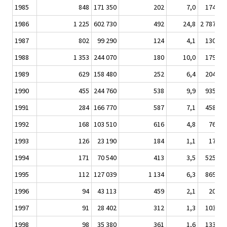
1985
848
171 350
202
7,0
174 30
1986
1 225
602 730
492
24,8
2 787 60
1987
802
99 290
124
4,1
130 89
1988
1 353
244 070
180
10,0
179 82
1989
629
158 480
252
6,4
204 21
1990
455
244 760
538
9,9
935 15
1991
284
166 770
587
7,1
458 34
1992
168
103 510
616
4,8
76 09
1993
126
23 190
184
1,1
17 31
1994
171
70 540
413
3,5
525 70
1995
112
127 039
1 134
6,3
869 42
1996
94
43 113
459
2,1
20 07
1997
91
28 402
312
1,3
103 71
1998
98
35 380
361
1,6
133 20