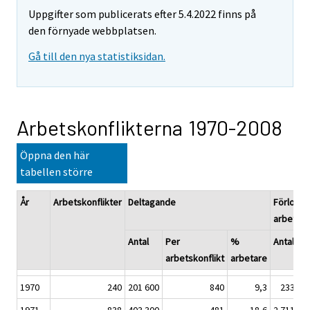
Uppgifter som publicerats efter 5.4.2022 finns på
den förnyade webbplatsen.
Gå till den nya statistiksidan.
Arbetskonflikterna 1970-2008
Öppna den här
tabellen större
År
Arbetskonflikter
Deltagande
Förlorad
arbetsd
Antal
Per
%
Antal
arbetskonflikt
arbetare
1970
240
201 600
840
9,3
233 20