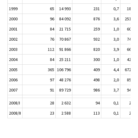
1999
65
14 993
231
0,7
18 95
2000
96
84 092
876
3,6
253 83
2001
84
21 715
259
1,0
60 65
2002
76
70 867
932
3,0
74 98
2003
112
91 866
820
3,9
66 13
2004
84
25 211
300
1,0
42 38
2005
365
106 796
409
4,4
672 90
2006
97
48 276
498
2,0
85 07
2007
91
89 729
986
3,7
94 57
2008/I
28
2 632
94
0,1
2 43
2008/II
23
2 588
113
0,1
2 13