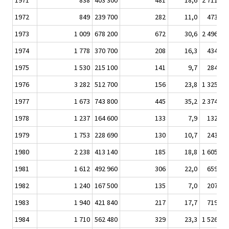
1971
838
403 300
481
18,6
2 711 10
1972
849
239 700
282
11,0
473 10
1973
1 009
678 200
672
30,6
2 496 90
1974
1 778
370 700
208
16,3
434 80
1975
1 530
215 100
141
9,7
284 20
1976
3 282
512 700
156
23,8
1 325 50
1977
1 673
743 800
445
35,2
2 374 70
1978
1 237
164 600
133
7,9
132 40
1979
1 753
228 690
130
10,7
243 40
1980
2 238
413 140
185
18,8
1 605 60
1981
1 612
492 960
306
22,0
659 10
1982
1 240
167 500
135
7,0
207 60
1983
1 940
421 840
217
17,7
719 70
1984
1 710
562 480
329
23,3
1 526 90