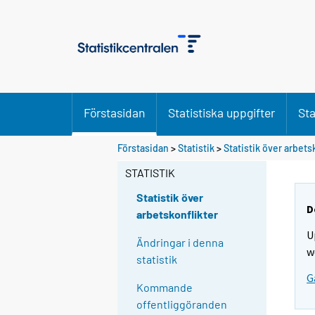
Förstasidan
Statistiska uppgifter
Sta
Förstasidan
>
Statistik
>
Statistik över arbets
STATISTIK
Statistik över
D
arbetskonflikter
U
Ändringar i denna
w
statistik
G
Kommande
offentliggöranden