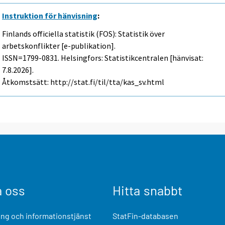
Instruktion för hänvisning
:
Finlands officiella statistik (FOS): Statistik över
arbetskonflikter [e-publikation].
ISSN=1799-0831. Helsingfors: Statistikcentralen [hänvisat:
7.8.2026].
Åtkomstsätt: http://stat.fi/til/tta/kas_sv.html
a oss
Hitta snabbt
ng och informationstjänst
StatFin-databasen