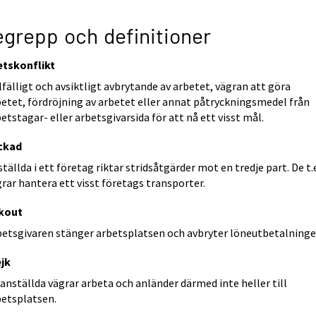
grepp och definitioner
etskonflikt
lfälligt och avsiktligt avbrytande av arbetet, vägran att göra
betet, fördröjning av arbetet eller annat påtryckningsmedel från
etstagar- eller arbetsgivarsida för att nå ett visst mål.
ckad
tällda i ett företag riktar stridsåtgärder mot en tredje part. De t.
rar hantera ett visst företags transporter.
kout
betsgivaren stänger arbetsplatsen och avbryter löneutbetalninge
ejk
anställda vägrar arbeta och anländer därmed inte heller till
betsplatsen.