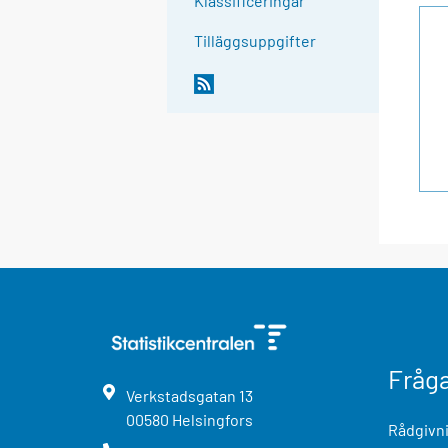
Klassificeringar
Tilläggsuppgifter
Fråg
Verkstadsgatan
13
00580
Helsingfors
Rådgivni