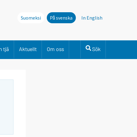
Suomeksi
På svenska
In English
 tjä
Aktuellt
Om oss
Sök