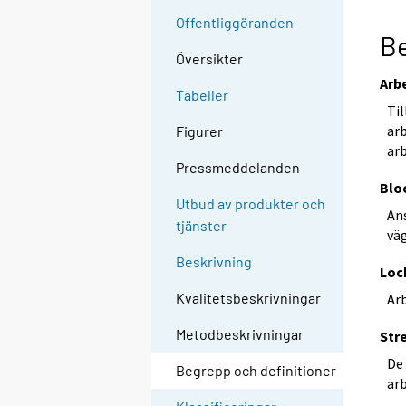
Offentliggöranden
Be
Översikter
Arb
Tabeller
Til
ar
Figurer
arb
Pressmeddelanden
Blo
Utbud av produkter och
Ans
tjänster
väg
Beskrivning
Loc
Kvalitetsbeskrivningar
Ar
Metodbeskrivningar
Str
De 
Begrepp och definitioner
ar