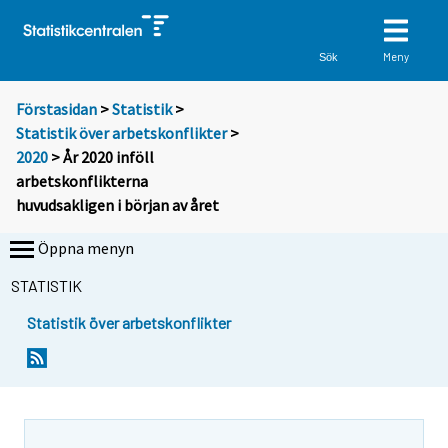
Meny
Sök
Förstasidan
>
Statistik
>
Statistik över arbetskonflikter
>
2020
> År 2020 inföll
arbetskonflikterna
huvudsakligen i början av året
Öppna menyn
STATISTIK
Statistik över arbetskonflikter
Y
Y
o
o
u
u
a
a
r
r