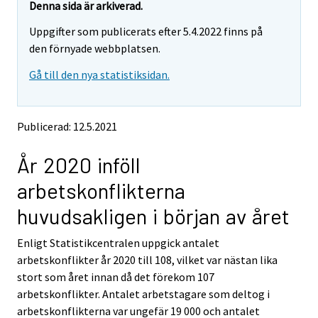
e
e
Denna sida är arkiverad.
m
m
Uppgifter som publicerats efter 5.4.2022 finns på
o
o
v
v
den förnyade webbplatsen.
i
i
Gå till den nya statistiksidan.
n
n
g
g
t
t
o
o
Publicerad: 12.5.2021
a
a
n
n
År 2020 inföll
o
o
t
t
arbetskonflikterna
h
h
e
e
huvudsakligen i början av året
r
r
s
s
Enligt Statistikcentralen uppgick antalet
e
e
arbetskonflikter år 2020 till 108, vilket var nästan lika
r
r
v
v
stort som året innan då det förekom 107
i
i
arbetskonflikter. Antalet arbetstagare som deltog i
c
c
arbetskonflikterna var ungefär 19 000 och antalet
e
e