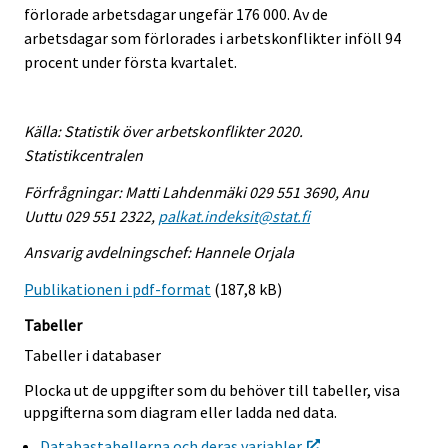
förlorade arbetsdagar ungefär 176 000. Av de
.
.
arbetsdagar som förlorades i arbetskonflikter inföll 94
procent under första kvartalet.
Källa: Statistik över arbetskonflikter 2020.
Statistikcentralen
Förfrågningar: Matti Lahdenmäki 029 551 3690, Anu
Uuttu 029 551 2322,
palkat.indeksit@stat.fi
Ansvarig avdelningschef: Hannele Orjala
Publikationen i pdf-format
(187,8 kB)
Tabeller
Tabeller i databaser
Plocka ut de uppgifter som du behöver till tabeller, visa
uppgifterna som diagram eller ladda ned data.
Databastabellerna och deras variabler