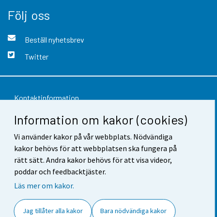
Följ oss
Beställ nyhetsbrev
Twitter
Kontaktinformation
Information om kakor (cookies)
Respons
Vi använder kakor på vår webbplats. Nödvändiga
Användarvillkor
kakor behövs för att webbplatsen ska fungera på
Dataskydd
rätt sätt. Andra kakor behövs för att visa videor,
poddar och feedbacktjäster.
Tillgänglighet
Läs mer om kakor.
Information om webbplatsen
Jag tillåter alla kakor
Bara nödvändiga kakor
Cookie-inställningar