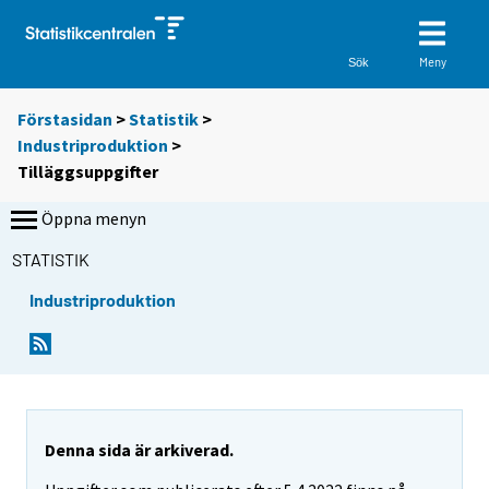
Meny
Sök
Förstasidan
>
Statistik
>
Industriproduktion
>
Tilläggsuppgifter
Öppna menyn
STATISTIK
Industriproduktion
Denna sida är arkiverad.