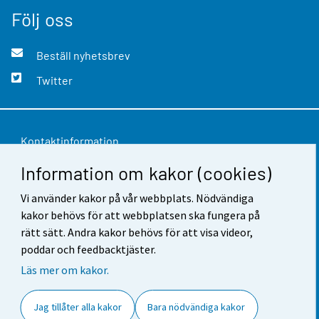
Följ oss
Beställ nyhetsbrev
Twitter
Kontaktinformation
Information om kakor (cookies)
Respons
Användarvillkor
Vi använder kakor på vår webbplats. Nödvändiga
kakor behövs för att webbplatsen ska fungera på
Dataskydd
rätt sätt. Andra kakor behövs för att visa videor,
poddar och feedbacktjäster.
Tillgänglighet
Läs mer om kakor.
Information om webbplatsen
Jag tillåter alla kakor
Bara nödvändiga kakor
Cookie-inställningar