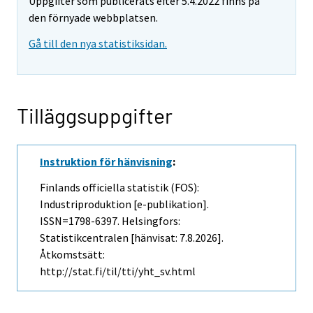
Uppgifter som publicerats efter 5.4.2022 finns på
den förnyade webbplatsen.
Gå till den nya statistiksidan.
Tilläggsuppgifter
Instruktion för hänvisning
:
Finlands officiella statistik (FOS):
Industriproduktion [e-publikation].
ISSN=1798-6397. Helsingfors:
Statistikcentralen [hänvisat: 7.8.2026].
Åtkomstsätt:
http://stat.fi/til/tti/yht_sv.html