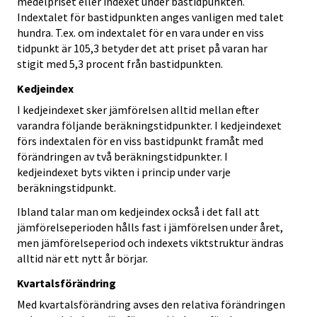
medelpriset eller indexet under bastidpunkten.
Indextalet för bastidpunkten anges vanligen med talet
hundra. T.ex. om indextalet för en vara under en viss
tidpunkt är 105,3 betyder det att priset på varan har
stigit med 5,3 procent från bastidpunkten.
Kedjeindex
I kedjeindexet sker jämförelsen alltid mellan efter
varandra följande beräkningstidpunkter. I kedjeindexet
förs indextalen för en viss bastidpunkt framåt med
förändringen av två beräkningstidpunkter. I
kedjeindexet byts vikten i princip under varje
beräkningstidpunkt.
Ibland talar man om kedjeindex också i det fall att
jämförelseperioden hålls fast i jämförelsen under året,
men jämförelseperiod och indexets viktstruktur ändras
alltid när ett nytt år börjar.
Kvartalsförändring
Med kvartalsförändring avses den relativa förändringen