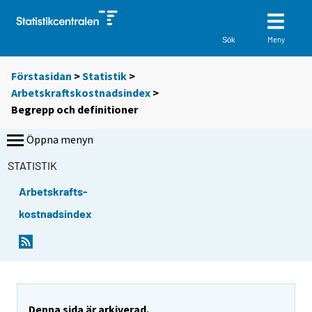
Meny
Sök
Förstasidan
>
Statistik
>
Arbetskraftskostnadsindex
>
Begrepp och definitioner
Öppna menyn
STATISTIK
Arbetskrafts-
kostnadsindex
Denna sida är arkiverad.