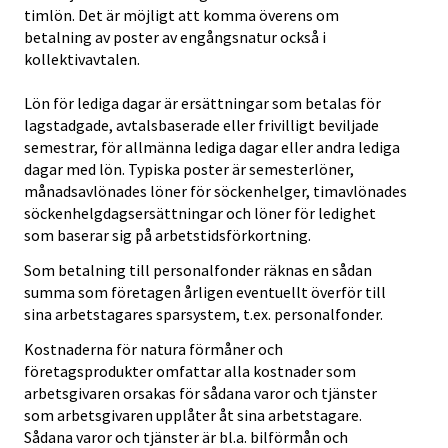
timlön. Det är möjligt att komma överens om
betalning av poster av engångsnatur också i
kollektivavtalen.
Lön för lediga dagar är ersättningar som betalas för
lagstadgade, avtalsbaserade eller frivilligt beviljade
semestrar, för allmänna lediga dagar eller andra lediga
dagar med lön. Typiska poster är semesterlöner,
månadsavlönades löner för söckenhelger, timavlönades
söckenhelgdagsersättningar och löner för ledighet
som baserar sig på arbetstidsförkortning.
Som betalning till personalfonder räknas en sådan
summa som företagen årligen eventuellt överför till
sina arbetstagares sparsystem, t.ex. personalfonder.
Kostnaderna för natura förmåner och
företagsprodukter omfattar alla kostnader som
arbetsgivaren orsakas för sådana varor och tjänster
som arbetsgivaren upplåter åt sina arbetstagare.
Sådana varor och tjänster är bl.a. bilförmån och