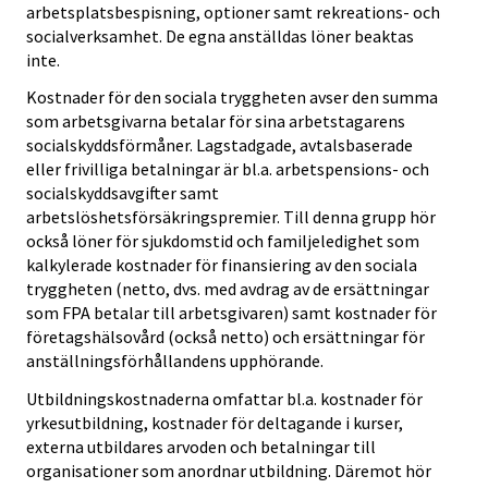
arbetsplatsbespisning, optioner samt rekreations- och
socialverksamhet. De egna anställdas löner beaktas
inte.
Kostnader för den sociala tryggheten avser den summa
som arbetsgivarna betalar för sina arbetstagarens
socialskyddsförmåner. Lagstadgade, avtalsbaserade
eller frivilliga betalningar är bl.a. arbetspensions- och
socialskyddsavgifter samt
arbetslöshetsförsäkringspremier. Till denna grupp hör
också löner för sjukdomstid och familjeledighet som
kalkylerade kostnader för finansiering av den sociala
tryggheten (netto, dvs. med avdrag av de ersättningar
som FPA betalar till arbetsgivaren) samt kostnader för
företagshälsovård (också netto) och ersättningar för
anställningsförhållandens upphörande.
Utbildningskostnaderna omfattar bl.a. kostnader för
yrkesutbildning, kostnader för deltagande i kurser,
externa utbildares arvoden och betalningar till
organisationer som anordnar utbildning. Däremot hör