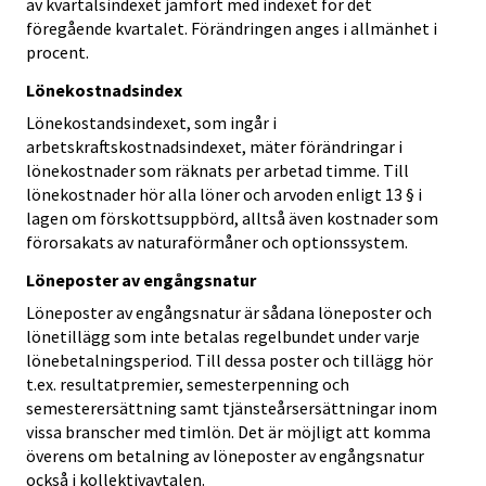
av kvartalsindexet jämfört med indexet för det
föregående kvartalet. Förändringen anges i allmänhet i
procent.
Lönekostnadsindex
Lönekostandsindexet, som ingår i
arbetskraftskostnadsindexet, mäter förändringar i
lönekostnader som räknats per arbetad timme. Till
lönekostnader hör alla löner och arvoden enligt 13 § i
lagen om förskottsuppbörd, alltså även kostnader som
förorsakats av naturaförmåner och optionssystem.
Löneposter av engångsnatur
Löneposter av engångsnatur är sådana löneposter och
lönetillägg som inte betalas regelbundet under varje
lönebetalningsperiod. Till dessa poster och tillägg hör
t.ex. resultatpremier, semesterpenning och
semesterersättning samt tjänsteårsersättningar inom
vissa branscher med timlön. Det är möjligt att komma
överens om betalning av löneposter av engångsnatur
också i kollektivavtalen.