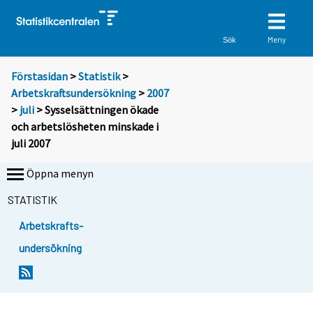
Meny
Sök
Förstasidan
>
Statistik
>
Arbetskraftsundersökning
>
2007
>
juli
> Sysselsättningen ökade
och arbetslösheten minskade i
juli 2007
Öppna menyn
STATISTIK
Arbetskrafts-
undersökning
Y
Y
o
o
u
u
a
a