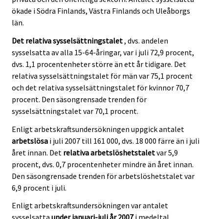
c
c
ökade i Södra Finlands, Västra Finlands och Uleåborgs
e
e
län.
.
.
Det relativa sysselsättningstalet
, dvs. andelen
sysselsatta av alla 15-64-åringar, var i juli 72,9 procent,
dvs. 1,1 procentenheter större än ett år tidigare. Det
relativa sysselsättningstalet för män var 75,1 procent
och det relativa sysselsättningstalet för kvinnor 70,7
procent. Den säsongrensade trenden för
sysselsättningstalet var 70,1 procent.
Enligt arbetskraftsundersökningen uppgick antalet
arbetslösa
i juli 2007 till 161 000, dvs. 18 000 färre än i juli
året innan. Det
relativa arbetslöshetstalet
var 5,9
procent, dvs. 0,7 procentenheter mindre än året innan.
Den säsongrensade trenden för arbetslöshetstalet var
6,9 procent i juli.
Enligt arbetskraftsundersökningen var antalet
sysselsatta
under januari-juli år 2007
i medeltal