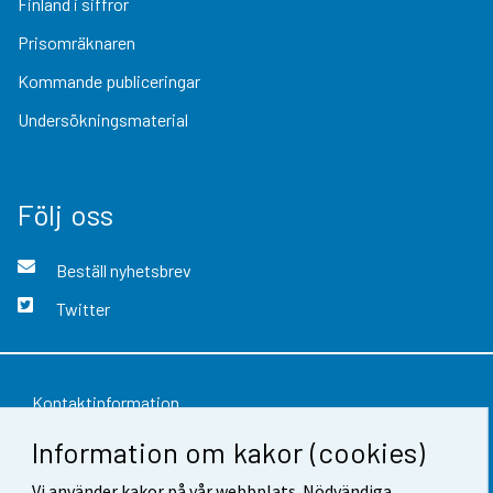
Finland i siffror
Prisomräknaren
Kommande publiceringar
Undersökningsmaterial
Följ oss
Beställ nyhetsbrev
Twitter
Kontaktinformation
Information om kakor (cookies)
Respons
Vi använder kakor på vår webbplats. Nödvändiga
Användarvillkor