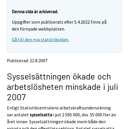
r
r
e
e
Denna sida är arkiverad.
m
m
Uppgifter som publicerats efter 5.4.2022 finns på
o
o
v
v
den förnyade webbplatsen.
i
i
Gå till den nya statistiksidan.
n
n
g
g
t
t
o
o
Publicerad: 21.8.2007
a
a
n
n
Sysselsättningen ökade och
o
o
t
t
arbetslösheten minskade i juli
h
h
e
e
2007
r
r
s
s
Enligt Statistikcentralens arbetskraftsundersökning
e
e
var antalet
sysselsatta
i juli 2 595 000, dvs. 55 000 fler än
r
r
v
v
året innan. Sysselsättningen ökade inom både den
i
i
privata och den offentliga sektorn. Antalet sysselsatta