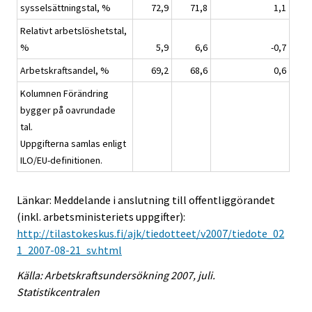
sysselsättningstal, %
72,9
71,8
1,1
Relativt arbetslöshetstal,
%
5,9
6,6
-0,7
Arbetskraftsandel, %
69,2
68,6
0,6
Kolumnen Förändring
bygger på oavrundade
tal.
Uppgifterna samlas enligt
ILO/EU-definitionen.
Länkar: Meddelande i anslutning till offentliggörandet
(inkl. arbetsministeriets uppgifter):
http://tilastokeskus.fi/ajk/tiedotteet/v2007/tiedote_02
1_2007-08-21_sv.html
Källa: Arbetskraftsundersökning 2007, juli.
Statistikcentralen