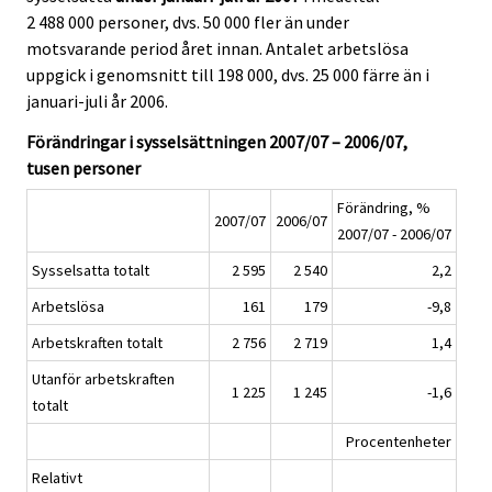
2 488 000 personer, dvs. 50 000 fler än under
motsvarande period året innan. Antalet arbetslösa
uppgick i genomsnitt till 198 000, dvs. 25 000 färre än i
januari-juli år 2006.
Förändringar i sysselsättningen 2007/07 – 2006/07,
tusen personer
Förändring, %
2007/07
2006/07
2007/07 - 2006/07
Sysselsatta totalt
2 595
2 540
2,2
Arbetslösa
161
179
-9,8
Arbetskraften totalt
2 756
2 719
1,4
Utanför arbetskraften
1 225
1 245
-1,6
totalt
Procentenheter
Relativt