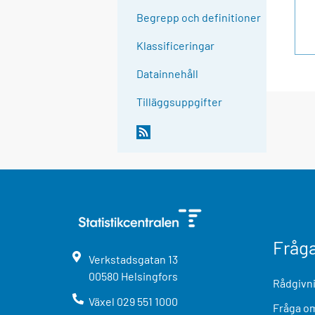
Begrepp och definitioner
Klassificeringar
Datainnehåll
Tilläggsuppgifter
Fråg
Verkstadsgatan
13
00580
Helsingfors
Rådgivni
Växel
029 551 1000
Fråga om