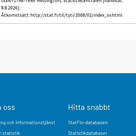
ISSN=1798-7849. Helsingfors: Statistikcentralen [hänvisat:
8.8.2026].
Åtkomstsätt: http://stat.fi/til/tyti/2008/02/index_sv.html
a oss
Hitta snabbt
ng och informationstjänst
StatFin-databasen
 statistik
Statistikdatabaser