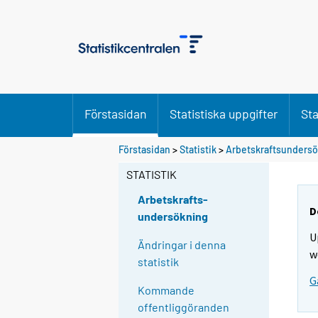
Förstasidan
Statistiska uppgifter
Sta
Förstasidan
>
Statistik
>
Arbetskraftsunders
STATISTIK
Arbetskrafts-
D
undersökning
U
Ändringar i denna
w
statistik
G
Kommande
offentliggöranden