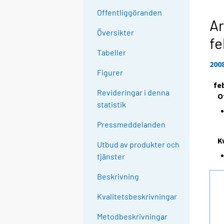
Offentliggöranden
Ar
Översikter
fe
Tabeller
200
Figurer
fe
Revideringar i denna
O
statistik
Pressmeddelanden
K
Utbud av produkter och
tjänster
Beskrivning
Kvalitetsbeskrivningar
Metodbeskrivningar