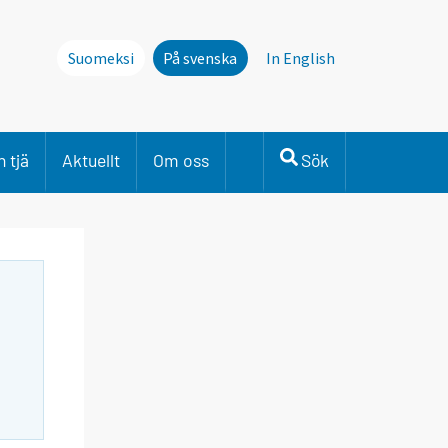
Suomeksi
På svenska
In English
 tjä
Aktuellt
Om oss
Sök