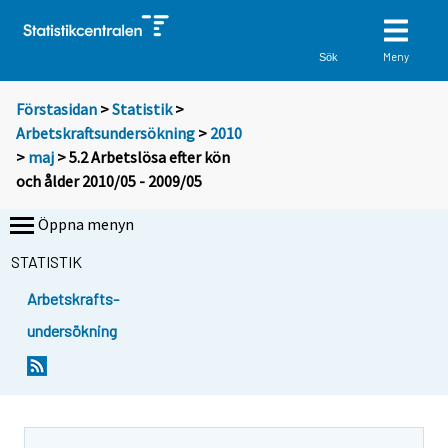
Meny
Sök
Förstasidan
>
Statistik
>
Arbetskraftsundersökning
>
2010
>
maj
> 5.2 Arbetslösa efter kön
och ålder 2010/05 - 2009/05
Öppna menyn
STATISTIK
Arbetskrafts-
undersökning