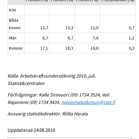
Kön
Båda
könen
12,7
13,3
12,0
0,7
Män
8,7
8,7
7,6
1,1
Kvinnor
17,1
18,3
16,8
0,3
Källa: Arbetskraftsundersökning 2010, juli.
Statistikcentralen
Förfrågningar: Kalle Sinivuori (09) 1734 3524, Veli
Rajaniemi (09) 1734 3434,
tyovoimatutkimus@stat.fi
Ansvarig statistikdirektör: Riitta Harala
Uppdaterad 24.08.2010