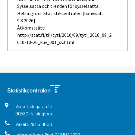
Sysselsatta och trenden för sysselsatta .
Helsingfors: Statistikcentralen [hänvisat:
9.8.2026].
Åtkomstsätt:
http://stat.fi/til/tyti/2010/09/tyti_2010_09_2
010-10-26_kuv_001_sv.html
Verkstadsgatan
13
00580
Helsingfors
Växel
029 551 1000
Informationstjänst
029 551 2220