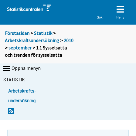
Meny
Sök
Förstasidan
>
Statistik
>
Arbetskraftsundersökning
>
2010
>
september
> 1.1 Sysselsatta
och trenden för sysselsatta
Öppna menyn
STATISTIK
Arbetskrafts-
undersökning