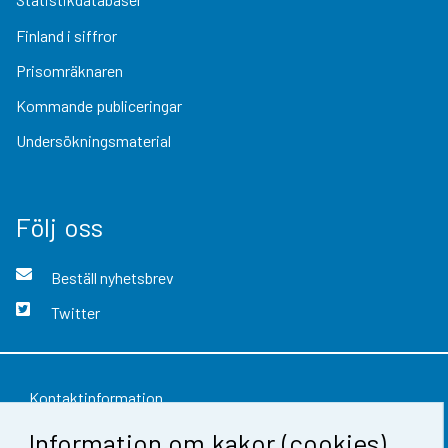
Finland i siffror
Prisomräknaren
Kommande publiceringar
Undersökningsmaterial
Följ oss
Beställ nyhetsbrev
Twitter
Kontaktinformation
Information om kakor (cookies)
Respons