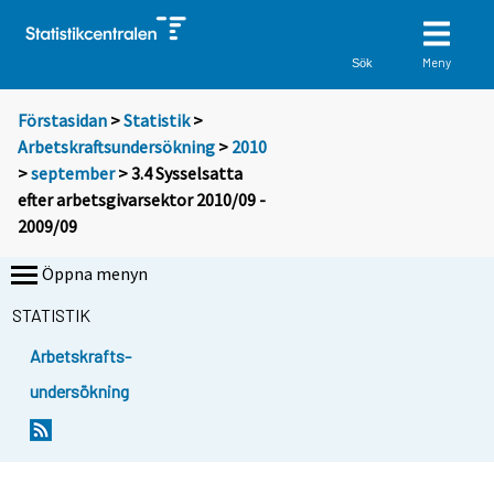
Meny
Sök
Förstasidan
>
Statistik
>
Arbetskraftsundersökning
>
2010
>
september
> 3.4 Sysselsatta
efter arbetsgivarsektor 2010/09 -
2009/09
Öppna menyn
STATISTIK
Arbetskrafts-
undersökning