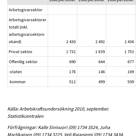
Arbetsgivarsektor
Arbetsgivarsektorer
totalt (inkl.
arbetsgivarsektorn
okänd)
2 430
2 492
2 436
Privat sektor
1 732
1 839
1 753
Offentlig sektor
690
644
677
-staten
178
146
169
-kommun
512
499
509
Källa: Arbetskraftsundersökning 2010, september.
Statistikcentralen
Förfrågningar: Kalle Sinivuori (09) 1734 3524, Juha
Martikainen (09) 1734 3225, Veli Rajaniemi (09) 1734 3434,