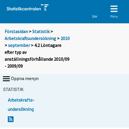
Meny
Sök
Förstasidan
>
Statistik
>
Arbetskraftsundersökning
>
2010
>
september
> 4.2 Löntagare
efter typ av
anställningsförhållande 2010/09
- 2009/09
Öppna menyn
STATISTIK
Arbetskrafts-
undersökning