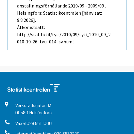
anställningsförhållande 2010/09 - 2009/09 .
Helsingfors: Statistikcentralen [hänvisat:
9.8.2026].
Åtkomstsätt:
http://stat.fi/til/tyti/2010/09/tyti_2010_09_2
010-10-26_tau_014_sv.html
Verkstadsgatan
13
00580
Helsingfors
Växel
029 551 1000
Informationstjänst
029 551 2220