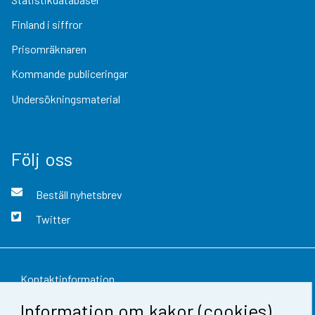
Finland i siffror
Prisomräknaren
Kommande publiceringar
Undersökningsmaterial
Följ oss
Beställ nyhetsbrev
Twitter
Kontaktinformation
Information om kakor (cookies)
Respons