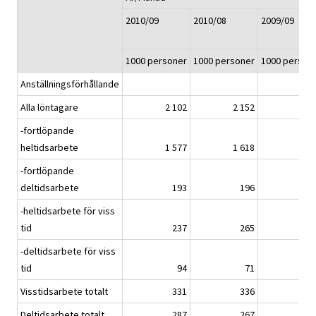
2010/09
2010/08
2009/09
1000 personer
1000 personer
1000 person
Anställningsförhållande
Alla löntagare
2 102
2 152
2 0
-fortlöpande
heltidsarbete
1 577
1 618
1 5
-fortlöpande
deltidsarbete
193
196
2
-heltidsarbete för viss
tid
237
265
2
-deltidsarbete för viss
tid
94
71
Visstidsarbete totalt
331
336
2
Deltidsarbete totalt
287
267
2