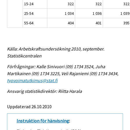
15-24
322
322
322
25-54
1 034
1 036
1 039
55-64
404
401
395
Källa: Arbetskraftsundersökning 2010, september.
Statistikcentralen
Förfrågningar: Kalle Sinivuori (09) 1734 3524, Juha
Martikainen (09) 1734 3225, Veli Rajaniemi (09) 1734 3434,
tyovoimatutkimus@stat.fi
Ansvarig statistikdirektör: Riitta Harala
Uppdaterad 26.10.2010
Instruktion för hänvisning
: