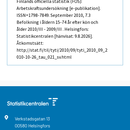
Finlands officiella statistik (FOS):
Arbetskraftsundersökning [e-publikation].
ISSN=1798-7849.
September
2010, 7.3
Befolkning i åldern 15-74 år efter kön och
ålder 2010/III - 2009/III . Helsingfors:
Statistikcentralen [hänvisat: 9.8.2026].
Åtkomstsätt:
http://stat.fi/til/tyti/2010/09/tyti_2010_09_2
010-10-26_tau_021_sv.html
Verkstadsgatan
13
00580
Helsingfors