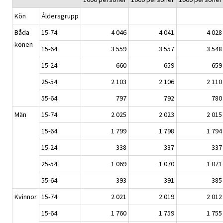
Kön
Åldersgrupp
Båda
15-74
4 046
4 041
4 028
könen
15-64
3 559
3 557
3 548
15-24
660
659
659
25-54
2 103
2 106
2 110
55-64
797
792
780
Män
15-74
2 025
2 023
2 015
15-64
1 799
1 798
1 794
15-24
338
337
337
25-54
1 069
1 070
1 071
55-64
393
391
385
Kvinnor
15-74
2 021
2 019
2 012
15-64
1 760
1 759
1 755