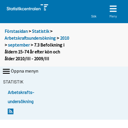
Meny
Sök
Förstasidan
>
Statistik
>
Arbetskraftsundersökning
>
2010
>
september
> 7.3 Befolkning i
åldern 15-74 år efter kön och
ålder 2010/III - 2009/III
Öppna menyn
STATISTIK
Arbetskrafts-
undersökning