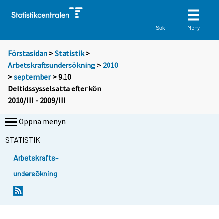
Meny
Sök
Förstasidan
>
Statistik
>
Arbetskraftsundersökning
>
2010
>
september
> 9.10
Deltidssysselsatta efter kön
2010/III - 2009/III
Öppna menyn
STATISTIK
Arbetskrafts-
undersökning