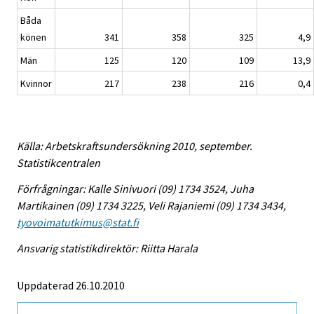
Båda
könen
341
358
325
4,9
Män
125
120
109
13,9
Kvinnor
217
238
216
0,4
Källa: Arbetskraftsundersökning 2010, september.
Statistikcentralen
Förfrågningar: Kalle Sinivuori (09) 1734 3524, Juha
Martikainen (09) 1734 3225, Veli Rajaniemi (09) 1734 3434,
tyovoimatutkimus@stat.fi
Ansvarig statistikdirektör: Riitta Harala
Uppdaterad 26.10.2010