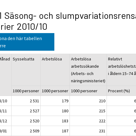
1 Säsong- och slumpvariationsren
rier 2010/10
na den här tabellen
rre
Månad
Sysselsatta
Arbetslösa
Arbetslösa
Relativt
arbetssökande
arbetslöshetsta
(Arbets- och
i åldern 15–74 å
näringsministeriet)
1000 personer
1000 personer
1000 personer
Procent (%)
8/10
2 531
179
210
8/11
2 527
180
215
8/12
2 520
183
222
9/01
2 509
187
231