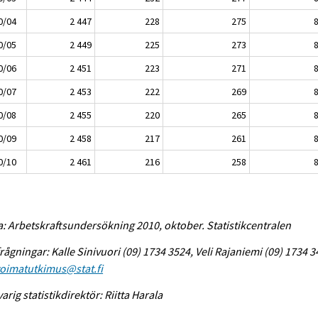
0/04
2 447
228
275
0/05
2 449
225
273
0/06
2 451
223
271
0/07
2 453
222
269
0/08
2 455
220
265
0/09
2 458
217
261
0/10
2 461
216
258
a: Arbetskraftsundersökning 2010, oktober. Statistikcentralen
rågningar: Kalle Sinivuori (09) 1734 3524, Veli Rajaniemi (09) 1734 3
voimatutkimus@stat.fi
arig statistikdirektör: Riitta Harala