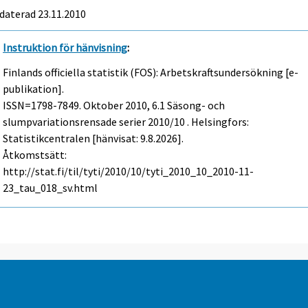
daterad 23.11.2010
Instruktion för hänvisning
:
Finlands officiella statistik (FOS): Arbetskraftsundersökning [e-
publikation].
ISSN=1798-7849.
Oktober
2010, 6.1 Säsong- och
slumpvariationsrensade serier 2010/10 . Helsingfors:
Statistikcentralen [hänvisat: 9.8.2026].
Åtkomstsätt:
http://stat.fi/til/tyti/2010/10/tyti_2010_10_2010-11-
23_tau_018_sv.html