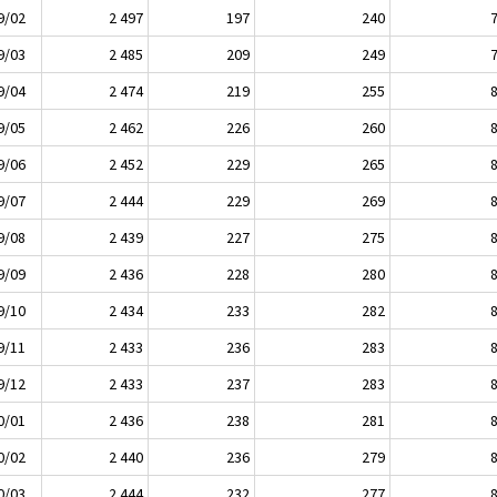
9/02
2 497
197
240
9/03
2 485
209
249
9/04
2 474
219
255
9/05
2 462
226
260
9/06
2 452
229
265
9/07
2 444
229
269
9/08
2 439
227
275
9/09
2 436
228
280
9/10
2 434
233
282
9/11
2 433
236
283
9/12
2 433
237
283
0/01
2 436
238
281
0/02
2 440
236
279
0/03
2 444
232
277