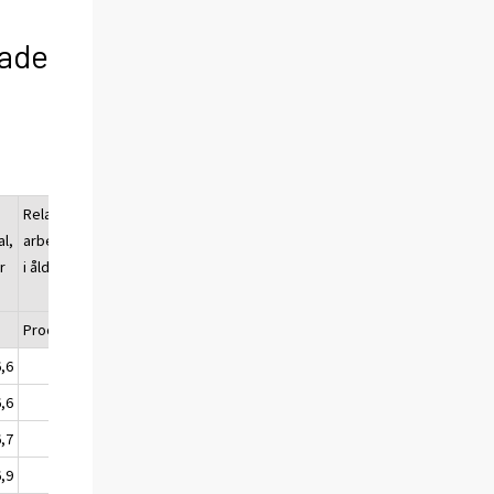
sade
Relativt
l,
arbetslöshetstal,
r
i åldern 15–24 år
Procent (%)
6,6
17,0
6,6
16,7
6,7
16,5
6,9
16,7