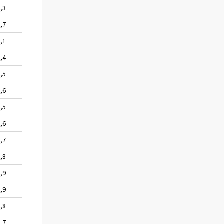
7,3
17,5
7,7
18,8
8,1
20,2
8,4
21,4
8,5
22,0
8,6
22,2
8,5
22,2
8,6
22,0
8,7
22,3
8,8
22,8
8,9
23,2
8,9
23,2
8,8
23,0
8,7
22,5