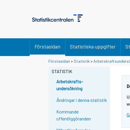
Förstasidan
Statistiska uppgifter
St
Förstasidan
>
Statistik
>
Arbetskraftsunders
STATISTIK
Arbetskrafts-
D
undersökning
U
Ändringar i denna statistik
w
Kommande
G
offentliggöranden