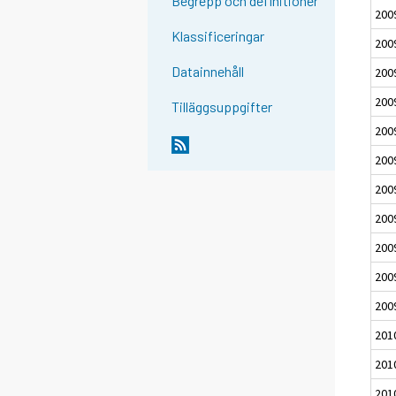
Begrepp och definitioner
200
Klassificeringar
200
Datainnehåll
200
200
Tilläggsuppgifter
200
200
200
200
200
200
200
201
201
201