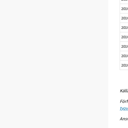
201
201
201
201
201
201
201
Käll
Förf
tyo
Ansv