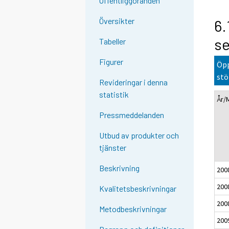
Offentliggöranden
Översikter
6.
se
Tabeller
Figurer
Öpp
stö
Revideringar i denna
statistik
År/
Pressmeddelanden
Utbud av produkter och
tjänster
Beskrivning
200
200
Kvalitetsbeskrivningar
200
Metodbeskrivningar
200