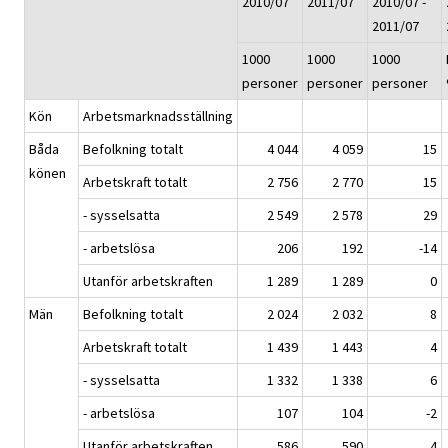
2010/07
2011/07
2010/07 -
2011/07
1000
1000
1000
personer
personer
personer
Kön
Arbetsmarknadsställning
Båda
Befolkning totalt
4 044
4 059
15
könen
Arbetskraft totalt
2 756
2 770
15
- sysselsatta
2 549
2 578
29
- arbetslösa
206
192
-14
Utanför arbetskraften
1 289
1 289
0
Män
Befolkning totalt
2 024
2 032
8
Arbetskraft totalt
1 439
1 443
4
- sysselsatta
1 332
1 338
6
- arbetslösa
107
104
-2
Utanför arbetskraften
586
590
4