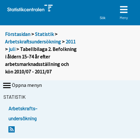
Meny
Sök
Förstasidan
>
Statistik
>
Arbetskraftsundersökning
>
2011
>
juli
> Tabellbilaga 2. Befolkning
i åldern 15-74 år efter
arbetsmarknadsställning och
kön 2010/07 - 2011/07
Öppna menyn
STATISTIK
Arbetskrafts-
undersökning