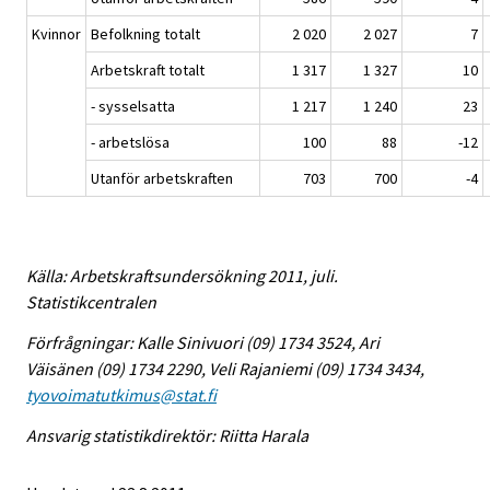
Kvinnor
Befolkning totalt
2 020
2 027
7
Arbetskraft totalt
1 317
1 327
10
- sysselsatta
1 217
1 240
23
- arbetslösa
100
88
-12
Utanför arbetskraften
703
700
-4
Källa: Arbetskraftsundersökning 2011, juli.
Statistikcentralen
Förfrågningar: Kalle Sinivuori (09) 1734 3524, Ari
Väisänen (09) 1734 2290, Veli Rajaniemi (09) 1734 3434,
tyovoimatutkimus@stat.fi
Ansvarig statistikdirektör: Riitta Harala