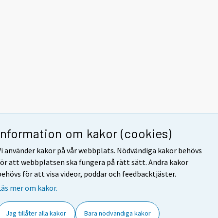
Information om kakor (cookies)
Vi använder kakor på vår webbplats. Nödvändiga kakor behövs
för att webbplatsen ska fungera på rätt sätt. Andra kakor
behövs för att visa videor, poddar och feedbacktjäster.
Läs mer om kakor.
Jag tillåter alla kakor
Bara nödvändiga kakor