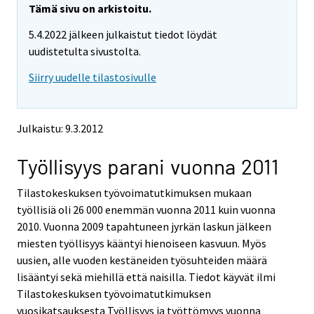
e
e
Tämä sivu on arkistoitu.
m
m
5.4.2022 jälkeen julkaistut tiedot löydät
o
o
v
v
uudistetulta sivustolta.
i
i
Siirry uudelle tilastosivulle
n
n
g
g
t
t
o
o
Julkaistu: 9.3.2012
a
a
n
n
Työllisyys parani vuonna 2011
o
o
t
t
h
h
Tilastokeskuksen työvoimatutkimuksen mukaan
e
e
työllisiä oli 26 000 enemmän vuonna 2011 kuin vuonna
r
r
2010. Vuonna 2009 tapahtuneen jyrkän laskun jälkeen
s
s
miesten työllisyys kääntyi hienoiseen kasvuun. Myös
e
e
uusien, alle vuoden kestäneiden työsuhteiden määrä
r
r
v
v
lisääntyi sekä miehillä että naisilla. Tiedot käyvät ilmi
i
i
Tilastokeskuksen työvoimatutkimuksen
c
c
vuosikatsauksesta Työllisyys ja työttömyys vuonna