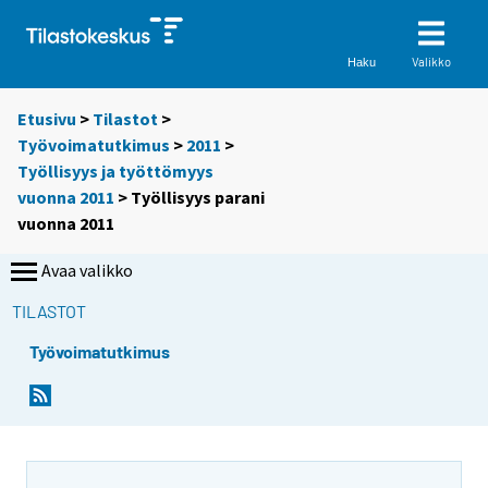
Valikko
Haku
Etusivu
>
Tilastot
>
Työvoimatutkimus
>
2011
>
Työllisyys ja työttömyys
vuonna 2011
> Työllisyys parani
vuonna 2011
Avaa valikko
TILASTOT
Työvoimatutkimus
Y
Y
o
o
u
u
a
a
r
r