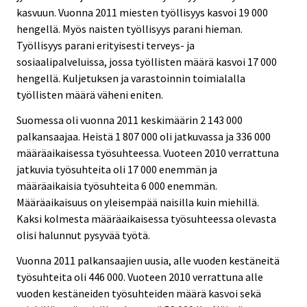
kasvuun. Vuonna 2011 miesten työllisyys kasvoi 19 000
hengellä. Myös naisten työllisyys parani hieman.
Työllisyys parani erityisesti terveys- ja
sosiaalipalveluissa, jossa työllisten määrä kasvoi 17 000
hengellä. Kuljetuksen ja varastoinnin toimialalla
työllisten määrä väheni eniten.
Suomessa oli vuonna 2011 keskimäärin 2 143 000
palkansaajaa. Heistä 1 807 000 oli jatkuvassa ja 336 000
määräaikaisessa työsuhteessa. Vuoteen 2010 verrattuna
jatkuvia työsuhteita oli 17 000 enemmän ja
määräaikaisia työsuhteita 6 000 enemmän.
Määräaikaisuus on yleisempää naisilla kuin miehillä.
Kaksi kolmesta määräaikaisessa työsuhteessa olevasta
olisi halunnut pysyvää työtä.
Vuonna 2011 palkansaajien uusia, alle vuoden kestäneitä
työsuhteita oli 446 000. Vuoteen 2010 verrattuna alle
vuoden kestäneiden työsuhteiden määrä kasvoi sekä