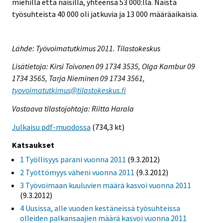
miehillä että naisilla, yhteensä 53 000:lla. Näistä
työsuhteista 40 000 oli jatkuvia ja 13 000 määräaikaisia.
Lähde: Työvoimatutkimus 2011. Tilastokeskus
Lisätietoja: Kirsi Toivonen 09 1734 3535, Olga Kambur 09
1734 3565, Tarja Nieminen 09 1734 3561,
tyovoimatutkimus@tilastokeskus.fi
Vastaava tilastojohtaja: Riitta Harala
Julkaisu pdf-muodossa
(734,3 kt)
Katsaukset
1 Työllisyys parani vuonna 2011
(9.3.2012)
2 Työttömyys väheni vuonna 2011
(9.3.2012)
3 Työvoimaan kuuluvien määrä kasvoi vuonna 2011
(9.3.2012)
4 Uusissa, alle vuoden kestäneissä työsuhteissa
olleiden palkansaajien määrä kasvoi vuonna 2011