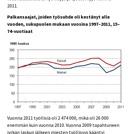
e
e
2011.
.
.
Palkansaajat, joiden työsuhde oli kestänyt alle
vuoden, sukupuolen mukaan vuosina 1997–2011, 15–
74-vuotiaat
Vuonna 2011 työllisiä oli 2 474 000, mikä oli 26 000
enemmän kuin vuonna 2010. Vuonna 2009 tapahtuneen
jyrkän laskun jälkeen miesten työllisyys kääntyi