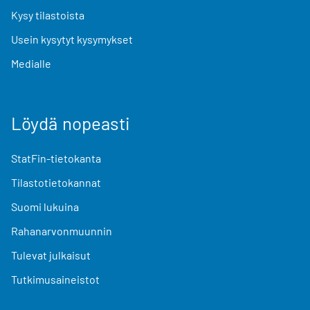
Kysy tilastoista
Usein kysytyt kysymykset
Medialle
Löydä nopeasti
StatFin-tietokanta
Tilastotietokannat
Suomi lukuina
Rahanarvonmuunnin
Tulevat julkaisut
Tutkimusaineistot