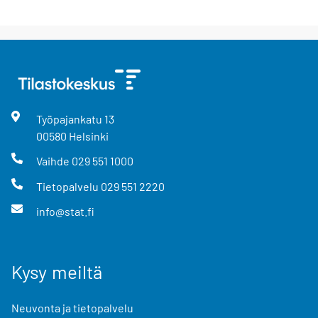
Työpajankatu
13
00580
Helsinki
Vaihde
029 551 1000
Tietopalvelu
029 551 2220
info@stat.fi
Kysy meiltä
Neuvonta ja tietopalvelu