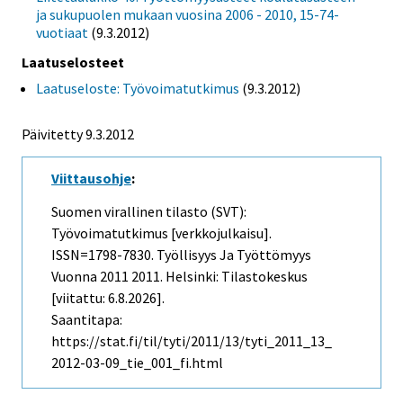
ja sukupuolen mukaan vuosina 2006 - 2010, 15-74-
vuotiaat
(9.3.2012)
Laatuselosteet
Laatuseloste: Työvoimatutkimus
(9.3.2012)
Päivitetty 9.3.2012
Viittausohje
:
Suomen virallinen tilasto (SVT):
Työvoimatutkimus [verkkojulkaisu].
ISSN=1798-7830.
Työllisyys Ja Työttömyys
Vuonna 2011
2011. Helsinki: Tilastokeskus
[viitattu: 6.8.2026].
Saantitapa:
https://stat.fi/til/tyti/2011/13/tyti_2011_13_
2012-03-09_tie_001_fi.html