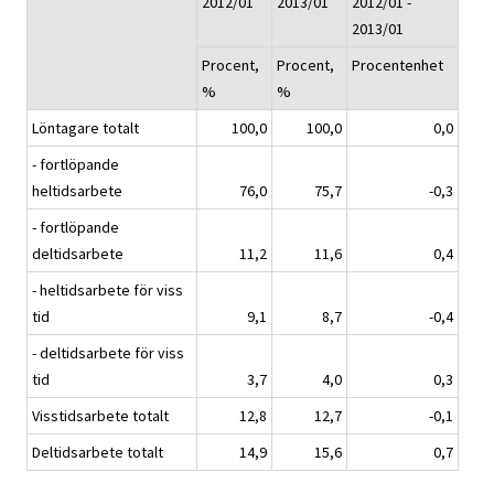
2012/01
2013/01
2012/01 -
2013/01
Procent,
Procent,
Procentenhet
%
%
Löntagare totalt
100,0
100,0
0,0
- fortlöpande
heltidsarbete
76,0
75,7
-0,3
- fortlöpande
deltidsarbete
11,2
11,6
0,4
- heltidsarbete för viss
tid
9,1
8,7
-0,4
- deltidsarbete för viss
tid
3,7
4,0
0,3
Visstidsarbete totalt
12,8
12,7
-0,1
Deltidsarbete totalt
14,9
15,6
0,7