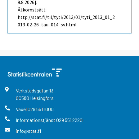
9.8.2026].
Åtkomstsätt:
http://stat.fi/til/tyti/2013/01/tyti_2013_01_2
013-02-26_tau_014_sv.html
Verkstadsgatan
13
00580
Helsingfors
Växel
029 551 1000
Informationstjänst
029 551 2220
info@stat.fi