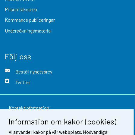
Prisomräknaren
Kommande publiceringar
Undersökningsmaterial
Följ oss
Beställ nyhetsbrev
Twitter
Kontaktinformation
Information om kakor (cookies)
Respons
Vi använder kakor på vår webbplats. Nödvändiga
Användarvillkor