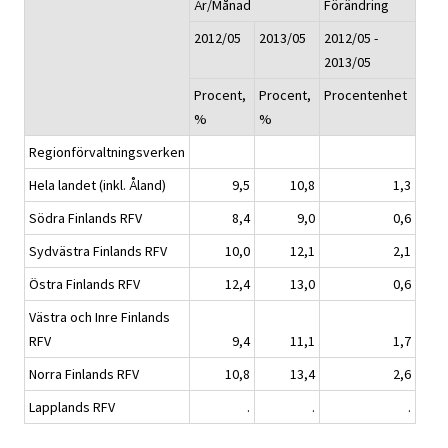
År/Månad
Förändring
2012/05
2013/05
2012/05 -
2013/05
Procent,
Procent,
Procentenhet
%
%
Regionförvaltningsverken
Hela landet (inkl. Åland)
9,5
10,8
1,3
Södra Finlands RFV
8,4
9,0
0,6
Sydvästra Finlands RFV
10,0
12,1
2,1
Östra Finlands RFV
12,4
13,0
0,6
Västra och Inre Finlands
RFV
9,4
11,1
1,7
Norra Finlands RFV
10,8
13,4
2,6
Lapplands RFV
.
.
.