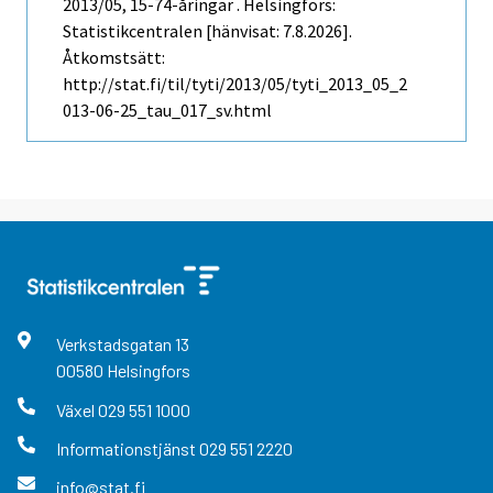
2013/05, 15-74-åringar . Helsingfors:
Statistikcentralen [hänvisat: 7.8.2026].
Åtkomstsätt:
http://stat.fi/til/tyti/2013/05/tyti_2013_05_2
013-06-25_tau_017_sv.html
Verkstadsgatan
13
00580
Helsingfors
Växel
029 551 1000
Informationstjänst
029 551 2220
info@stat.fi