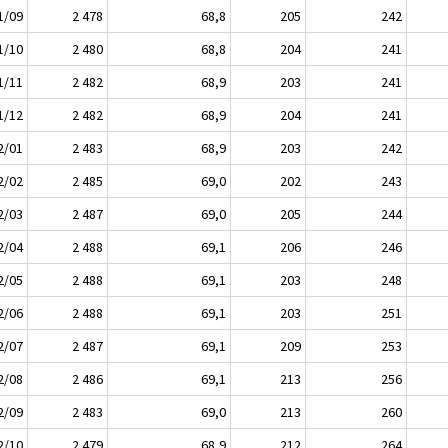
1/09
2 478
68,8
205
242
1/10
2 480
68,8
204
241
1/11
2 482
68,9
203
241
1/12
2 482
68,9
204
241
2/01
2 483
68,9
203
242
2/02
2 485
69,0
202
243
2/03
2 487
69,0
205
244
2/04
2 488
69,1
206
246
2/05
2 488
69,1
203
248
2/06
2 488
69,1
203
251
2/07
2 487
69,1
209
253
2/08
2 486
69,1
213
256
2/09
2 483
69,0
213
260
2/10
2 479
68,9
212
264