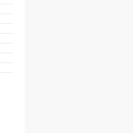
7,9
19,3
8,0
19,5
8,1
19,8
8,2
20,0
8,3
20,2
8,4
20,6
8,5
20,9