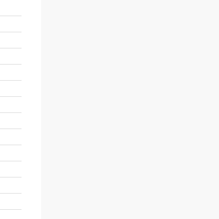
7,6
19,5
7,6
19,2
7,5
19,2
7,5
19,3
7,5
19,4
7,5
19,3
7,6
19,0
7,6
18,6
7,6
18,3
7,6
18,2
7,7
18,6
7,9
19,0
7,9
19,3
7,9
19,3