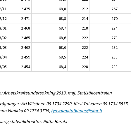
2/11
2 475
68,8
212
267
2/12
2 471
68,8
214
270
3/01
2 468
68,7
218
274
3/02
2 465
68,6
222
278
3/03
2 462
68,6
222
282
3/04
2 459
68,5
224
285
3/05
2 454
68,4
228
288
a: Arbetskraftsundersökning 2013, maj. Statistikcentralen
rågningar: Ari Väisänen 09 1734 2290, Kirsi Toivonen 09 1734 3535,
na Viinikka 09 1734 3796,
tyovoimatutkimus@stat.fi
arig statistikdirektör: Riitta Harala