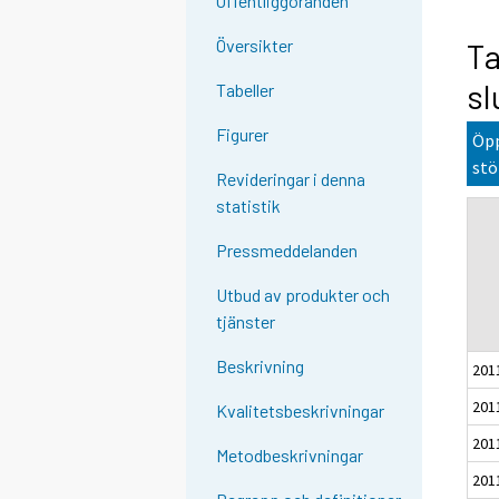
Offentliggöranden
Översikter
Ta
sl
Tabeller
Figurer
Öpp
stö
Revideringar i denna
statistik
Pressmeddelanden
Utbud av produkter och
tjänster
Beskrivning
201
201
Kvalitetsbeskrivningar
201
Metodbeskrivningar
201