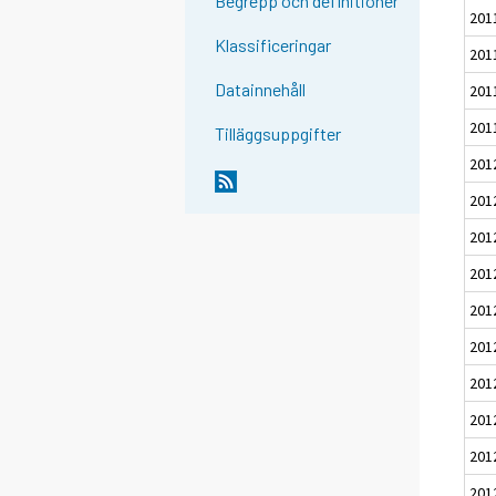
Begrepp och definitioner
201
Klassificeringar
201
Datainnehåll
201
201
Tilläggsuppgifter
201
201
201
201
201
201
201
201
201
201