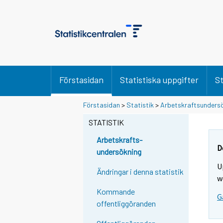
Förstasidan
Statistiska uppgifter
St
Förstasidan
>
Statistik
>
Arbetskraftsunders
STATISTIK
Arbetskrafts-
D
undersökning
U
Ändringar i denna statistik
w
Kommande
G
offentliggöranden