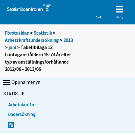
Meny
Sök
Förstasidan
>
Statistik
>
Arbetskraftsundersökning
>
2013
>
juni
> Tabellbilaga 13.
Löntagare i åldern 15-74 år efter
typ av anställningsförhållande
2012/06 - 2013/06
Öppna menyn
STATISTIK
Arbetskrafts-
undersökning