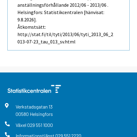
anställningsförhållande 2012/06 - 2013/06 .
Helsingfors: Statistikcentralen [hänvisat:
9.8.2026].
Åtkomstsätt:
http://stat.fi/til/tyti/2013/06/tyti_2013_06_2
013-07-23_tau_013_sv.html
Verkstadsgatan
13
00580
Helsingfors
Växel
029 551 1000
Informationstjänst
029 551 2220