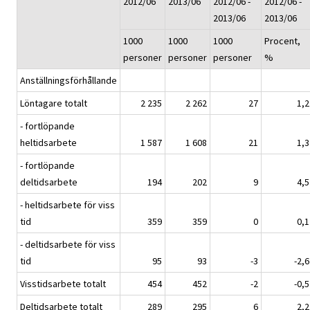
2012/06
2013/06
2012/06 -
2012/06 -
2013/06
2013/06
1000
1000
1000
Procent,
personer
personer
personer
%
Anställningsförhållande
Löntagare totalt
2 235
2 262
27
1,2
- fortlöpande
heltidsarbete
1 587
1 608
21
1,3
- fortlöpande
deltidsarbete
194
202
9
4,5
- heltidsarbete för viss
tid
359
359
0
0,1
- deltidsarbete för viss
tid
95
93
-3
-2,6
Visstidsarbete totalt
454
452
-2
-0,5
Deltidsarbete totalt
289
295
6
2,2