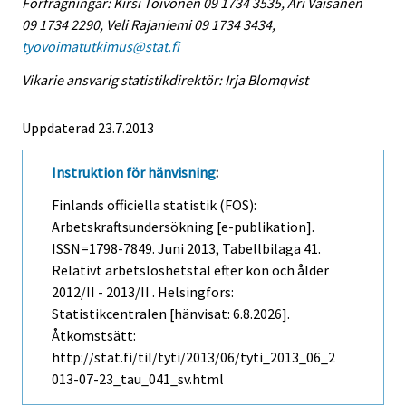
Förfrågningar: Kirsi Toivonen 09 1734 3535, Ari Väisänen
09 1734 2290, Veli Rajaniemi 09 1734 3434,
tyovoimatutkimus@stat.fi
Vikarie ansvarig statistikdirektör: Irja Blomqvist
Uppdaterad 23.7.2013
Instruktion för hänvisning
:
Finlands officiella statistik (FOS):
Arbetskraftsundersökning [e-publikation].
ISSN=1798-7849.
Juni
2013, Tabellbilaga 41.
Relativt arbetslöshetstal efter kön och ålder
2012/II - 2013/II . Helsingfors:
Statistikcentralen [hänvisat: 6.8.2026].
Åtkomstsätt:
http://stat.fi/til/tyti/2013/06/tyti_2013_06_2
013-07-23_tau_041_sv.html