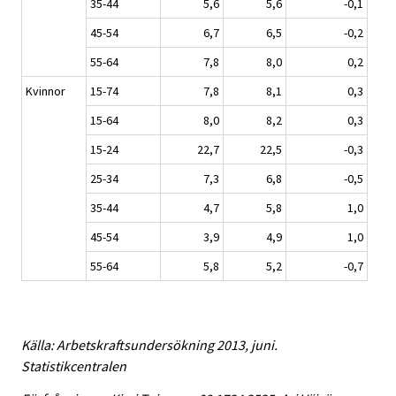
35-44
5,6
5,6
-0,1
45-54
6,7
6,5
-0,2
55-64
7,8
8,0
0,2
Kvinnor
15-74
7,8
8,1
0,3
15-64
8,0
8,2
0,3
15-24
22,7
22,5
-0,3
25-34
7,3
6,8
-0,5
35-44
4,7
5,8
1,0
45-54
3,9
4,9
1,0
55-64
5,8
5,2
-0,7
Källa: Arbetskraftsundersökning 2013, juni.
Statistikcentralen