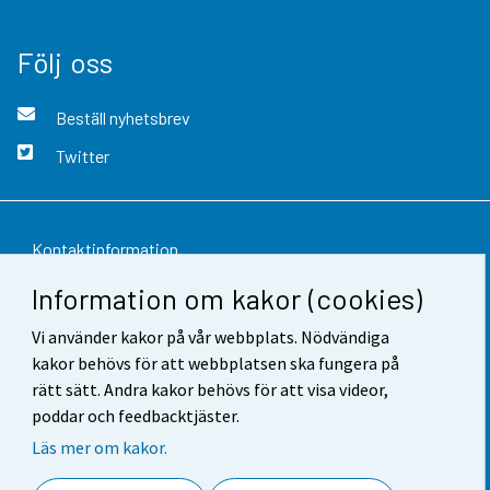
Följ oss
Beställ nyhetsbrev
Twitter
Kontaktinformation
Information om kakor (cookies)
Respons
Vi använder kakor på vår webbplats. Nödvändiga
Användarvillkor
kakor behövs för att webbplatsen ska fungera på
Dataskydd
rätt sätt. Andra kakor behövs för att visa videor,
poddar och feedbacktjäster.
Tillgänglighet
Läs mer om kakor.
Information om webbplatsen