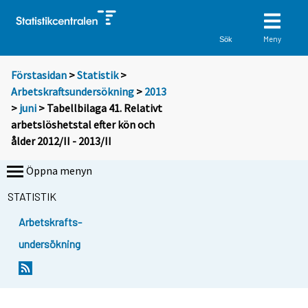
Meny
Sök
Förstasidan
>
Statistik
>
Arbetskraftsundersökning
>
2013
>
juni
> Tabellbilaga 41. Relativt
arbetslöshetstal efter kön och
ålder 2012/II - 2013/II
Öppna menyn
STATISTIK
Arbetskrafts-
undersökning