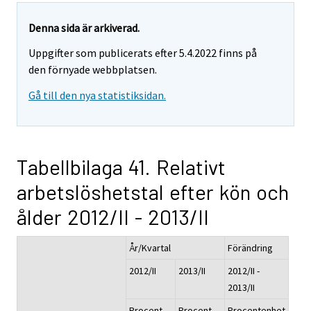
Denna sida är arkiverad.
Uppgifter som publicerats efter 5.4.2022 finns på
den förnyade webbplatsen.
Gå till den nya statistiksidan.
Tabellbilaga 41. Relativt
arbetslöshetstal efter kön och
ålder 2012/II - 2013/II
År/Kvartal
Förändring
2012/II
2013/II
2012/II -
2013/II
Procent,
Procent,
Procentenhet